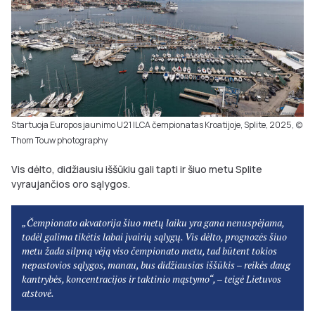
Startuoja Europos jaunimo U21 ILCA čempionatas Kroatijoje, Splite, 2025, (c)
Thom Touw photography
Vis dėlto, didžiausiu iššūkiu gali tapti ir šiuo metu Splite
vyraujančios oro sąlygos.
„Čempionato akvatorija šiuo metų laiku yra gana nenuspėjama,
todėl galima tikėtis labai įvairių sąlygų. Vis dėlto, prognozės šiuo
metu žada silpną vėją viso čempionato metu, tad būtent tokios
nepastovios sąlygos, manau, bus didžiausias iššūkis – reikės daug
kantrybės, koncentracijos ir taktinio mąstymo“, – teigė Lietuvos
atstovė.