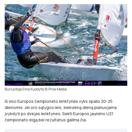
Buriuotoja Ema Kuodytė (c) Prow Media
Iš viso Europos čempionato lenktynės vyks spalio 20-25
dienomis. Jei oro sąlygos leis, kiekvieną dieną planuojama
įvykdyti po dvejas lenktynes. Sekti Europos jaunimo U21
čempionato eigą bei rezultatus galima čia: