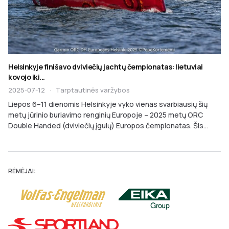
Helsinkyje finišavo dviviečių jachtų čempionatas: lietuviai
kovojo iki...
2025-07-12
·
Tarptautinės varžybos
Liepos 6–11 dienomis Helsinkyje vyko vienas svarbiausių šių
metų jūrinio buriavimo renginių Europoje – 2025 metų ORC
Double Handed (dviviečių įgulų) Europos čempionatas. Šis...
RĖMĖJAI: