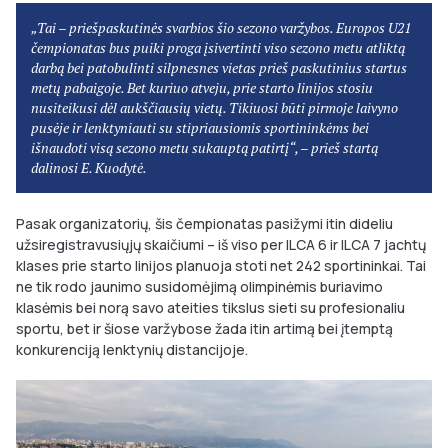
„Tai – priešpaskutinės svarbios šio sezono varžybos. Europos U21
čempionatas bus puiki proga įsivertinti viso sezono metu atliktą
darbą bei patobulinti silpnesnes vietas prieš paskutinius startus
metų pabaigoje. Bet kuriuo atveju, prie starto linijos stosiu
nusiteikusi dėl aukščiausių vietų. Tikiuosi būti pirmoje laivyno
pusėje ir lenktyniauti su stipriausiomis sportininkėms bei
išnaudoti visą sezono metu sukauptą patirtį“, – prieš startą
dalinosi E. Kuodytė.
Pasak organizatorių, šis čempionatas pasižymi itin dideliu
užsiregistravusiųjų skaičiumi – iš viso per ILCA 6 ir ILCA 7 jachtų
klases prie starto linijos planuoja stoti net 242 sportininkai. Tai
ne tik rodo jaunimo susidomėjimą olimpinėmis buriavimo
klasėmis bei norą savo ateities tikslus sieti su profesionaliu
sportu, bet ir šiose varžybose žada itin artimą bei įtemptą
konkurenciją lenktynių distancijoje.