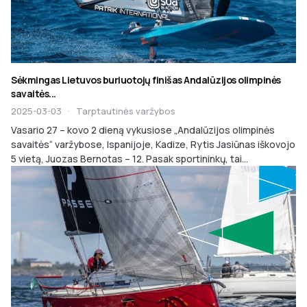
Sėkmingas Lietuvos buriuotojų finišas Andalūzijos olimpinės
savaitės...
2025-03-03
·
Tarptautinės varžybos
Vasario 27 – kovo 2 dieną vykusiose „Andalūzijos olimpinės
savaitės“ varžybose, Ispanijoje, Kadize, Rytis Jasiūnas iškovojo
5 vietą, Juozas Bernotas – 12. Pasak sportininkų, tai...