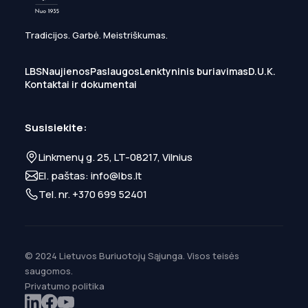
Tradicijos. Garbė. Meistriškumas.
LBS
Naujienos
Paslaugos
Lenktyninis buriavimas
D.U.K.
Kontaktai ir dokumentai
Susisiekite:
Linkmenų g. 25, LT-08217, Vilnius
El. paštas:
info@lbs.lt
Tel. nr.
+370 699 52401
© 2024 Lietuvos Buriuotojų Sąjunga. Visos teisės
saugomos.
Privatumo politika