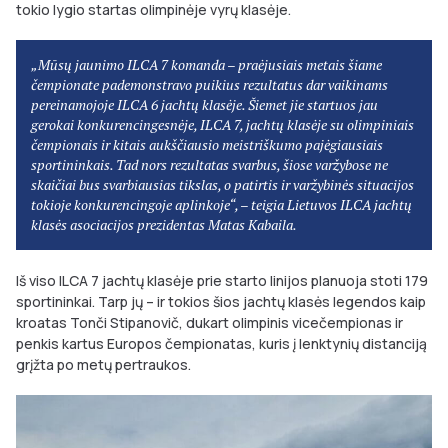
tokio lygio startas olimpinėje vyrų klasėje.
„Mūsų jaunimo ILCA 7 komanda – praėjusiais metais šiame
čempionate pademonstravo puikius rezultatus dar vaikinams
pereinamojoje ILCA 6 jachtų klasėje. Šiemet jie startuos jau
gerokai konkurencingesnėje, ILCA 7, jachtų klasėje su olimpiniais
čempionais ir kitais aukščiausio meistriškumo pajėgiausiais
sportininkais. Tad nors rezultatas svarbus, šiose varžybose ne
skaičiai bus svarbiausias tikslas, o patirtis ir varžybinės situacijos
tokioje konkurencingoje aplinkoje“, – teigia Lietuvos ILCA jachtų
klasės asociacijos prezidentas Matas Kabaila.
Iš viso ILCA 7 jachtų klasėje prie starto linijos planuoja stoti 179
sportininkai. Tarp jų – ir tokios šios jachtų klasės legendos kaip
kroatas Tonči Stipanovič, dukart olimpinis vicečempionas ir
penkis kartus Europos čempionatas, kuris į lenktynių distanciją
grįžta po metų pertraukos.