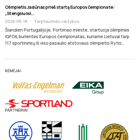
Olimpietis Jasiūnas prieš startą Europos čempionate:
„Stengsiuosi...
2026-05-18
·
Tarptautinės varžybos
Šiandien Portugalijoje, Portimao mieste, startuoja olimpinės
IQFOIL burlentės Europos čempionatas, kuriame Lietuvai tarp
117 sportininkų iš viso pasaulio atstovaus olimpietis Rytis...
RĖMĖJAI:
PARTNERIAI: