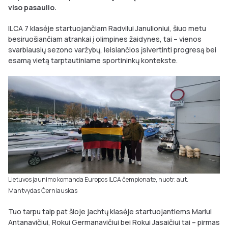
viso pasaulio.
ILCA 7 klasėje startuojančiam Radvilui Janulioniui, šiuo metu
besiruošiančiam atrankai į olimpines žaidynes, tai – vienos
svarbiausių sezono varžybų, leisiančios įsivertinti progresą bei
esamą vietą tarptautiniame sportininkų kontekste.
Lietuvos jaunimo komanda Europos ILCA čempionate, nuotr. aut.
Mantvydas Černiauskas
Tuo tarpu taip pat šioje jachtų klasėje startuojantiems Mariui
Antanavičiui, Rokui Germanavičiui bei Rokui Jasaičiui tai – pirmas