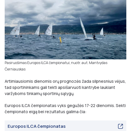
Pasiruošimas Europos ILCA čempionatui, nuotr. aut. Mantvydas
Černiauskas
Artimiausiomis dienomis orų prognozės žada silpnesnius vėjus,
tad sportininkams gali tekti apsišarvuoti kantrybe laukiant
varžyboms tinkamų sportinių sąlygų.
Europos ILCA čempionatas vyks gegužės 17-22 dienomis. Sekti
čempionato eigą bei rezultatus galima čia:
Europos ILCA čempionatas