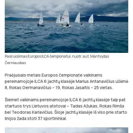
Pasiruošimas Europos ILCA čempionatui, nuotr. aut. Mantvydas
Černiauskas
Praėjusiais metais Europos čempionate vaikinams
pereinamojoje ILCA 6 jachtų klasėje Marius Antanavičius užėmė
8, Rokas Germanavičius – 19, Rokas Jasaitis – 25 vietas.
Šiemet vaikinams pereinamojoje ILCA 6 jachtų klasėje taip pat
startuos trys Lietuvos atstovai – Tadas Ažukas, Rokas Rimša
bei Teodoras Karlavičius. Šioje jachtų klasėje iš viso prie starto
linijos žada stoti 37 sportininkai.