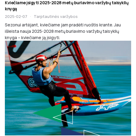
Kviečiame įsigyti 2025-2028 metų buriavimo varžybų taisyklių
knygą
2025-02-07
·
Tarptautinės varžybos
Sezonui artėjant, kviečiame jam pradėti ruoštis krante. Jau
išleista nauja 2025-2028 metų buriavimo varžybų taisyklių
knyga – kviečiame ją įsigyti.