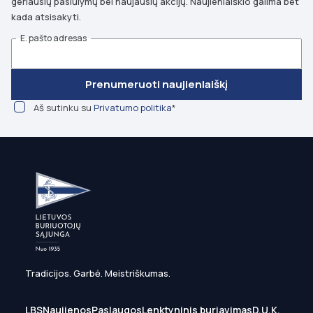
geriausių pasiūlymų bei naujausių akcijų. Naujienlaiškio galima bet
kada atsisakyti.
E. pašto adresas
Prenumeruoti naujienlaiškį
Aš sutinku su
Privatumo politika
*
Tradicijos. Garbė. Meistriškumas.
LBS
Naujienos
Paslaugos
Lenktyninis buriavimas
D.U.K.