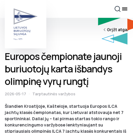
Grįžt atgal
Europos čempionate jaunoji
buriuotojų karta išbandys
olimpinę vyrų rungtį
2026-05-17
·
Tarptautinės varžybos
Šiandien Kroatijoje, Kašteloje, startuoja Europos ILCA
jachtų klasės čempionatas, kur Lietuvai atstovauja net 7
sportininkai. Daliai jų – tai pirmas startas tokio rango ir
konkurencingumo varžybose lenktyniaujant su
stipriausiais olimpinės ILCA 7 jachtų klasės konkurentais iš