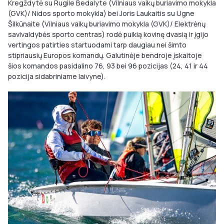
Kregždytė su Rugile Bedalyte (Vilniaus vaikų buriavimo mokykla
(GVK)/ Nidos sporto mokykla) bei Joris Laukaitis su Ugne
Šilkūnaite (Vilniaus vaikų buriavimo mokykla (GVK)/ Elektrėnų
savivaldybės sporto centras) rodė puikią kovinę dvasią ir įgijo
vertingos patirties startuodami tarp daugiau nei šimto
stipriausių Europos komandų. Galutinėje bendroje įskaitoje
šios komandos pasidalino 76, 93 bei 96 pozicijas (24, 41 ir 44
pozicija sidabriniame laivyne).