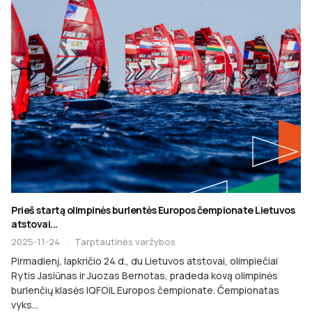
Prieš startą olimpinės burlentės Europos čempionate Lietuvos
atstovai...
2025-11-24
·
Tarptautinės varžybos
Pirmadienį, lapkričio 24 d., du Lietuvos atstovai, olimpiečiai
Rytis Jasiūnas ir Juozas Bernotas, pradeda kovą olimpinės
burlenčių klasės IQFOIL Europos čempionate. Čempionatas
vyks...