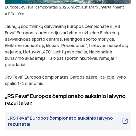
Europos „RS Feva“ čempionatas, 2025, nuotr. aut. Mars Entertainment
A.F.Dall‘Ora
Jaunųjų sportininkų dalyvavimą Europos čempionate ir „RS
Feva“ Europos taurės serijų varžybose užtikrino Elektrėnų
savivaldybės sporto centras, Neringos sporto mokykla,
Elektrėnų buriuotojų klubas „Poseidonas“, Lietuvos buriuotojų
sąjunga, Lietuvos „470“ jachtų asociacija, Nacionalinė
buriavimo akademija. Taip pat sportininkų tėvai, rėmėjai ir
geradariai.
„RS Feva“ Europos čempionatas Gardos ežere, Italijoje, vyko
spalio 1-4 dienomis.
„RS Feva“ Europos čempionato auksinio laivyno
rezultatai:
„RS Feva“ Europos čempionato auksinio laivyno
rezultatai