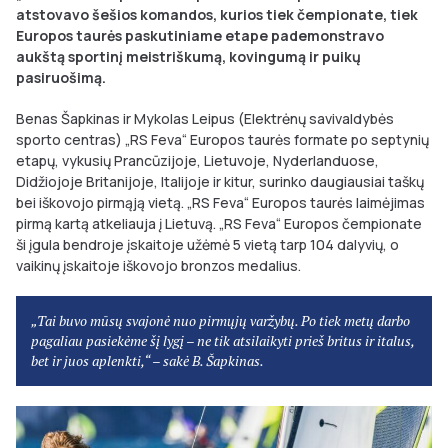
atstovavo šešios komandos, kurios tiek čempionate, tiek
Europos taurės paskutiniame etape pademonstravo
aukštą sportinį meistriškumą, kovingumą ir puikų
pasiruošimą.
Benas Šapkinas ir Mykolas Leipus (Elektrėnų savivaldybės
sporto centras) „RS Feva“ Europos taurės formate po septynių
etapų, vykusių Prancūzijoje, Lietuvoje, Nyderlanduose,
Didžiojoje Britanijoje, Italijoje ir kitur, surinko daugiausiai taškų
bei iškovojo pirmąją vietą. „RS Feva“ Europos taurės laimėjimas
pirmą kartą atkeliauja į Lietuvą. „RS Feva“ Europos čempionate
ši įgula bendroje įskaitoje užėmė 5 vietą tarp 104 dalyvių, o
vaikinų įskaitoje iškovojo bronzos medalius.
„Tai buvo mūsų svajonė nuo pirmųjų varžybų. Po tiek metų darbo
pagaliau pasiekėme šį lygį – ne tik atsilaikyti prieš britus ir italus,
bet ir juos aplenkti,“ – sakė B. Šapkinas.