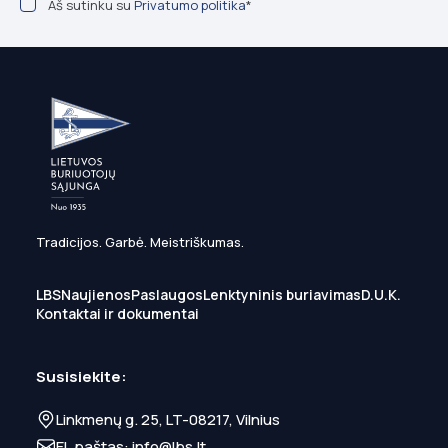
Aš sutinku su
Privatumo politika
*
Tradicijos. Garbė. Meistriškumas.
LBS
Naujienos
Paslaugos
Lenktyninis buriavimas
D.U.K.
Kontaktai ir dokumentai
Susisiekite:
Linkmenų g. 25, LT-08217, Vilnius
El. paštas:
info@lbs.lt