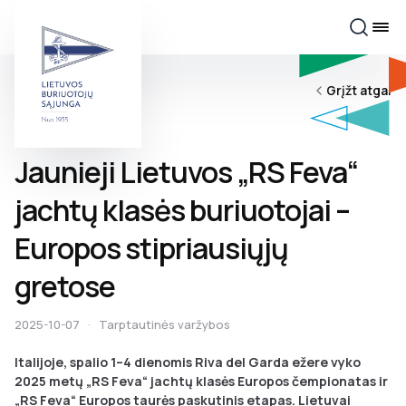
Grįžt atgal
Jaunieji Lietuvos „RS Feva“
jachtų klasės buriuotojai –
Europos stipriausiųjų
gretose
2025-10-07
·
Tarptautinės varžybos
Italijoje, spalio 1–4 dienomis Riva del Garda ežere vyko
2025 metų „RS Feva“ jachtų klasės Europos čempionatas ir
„RS Feva“ Europos taurės paskutinis etapas. Lietuvai