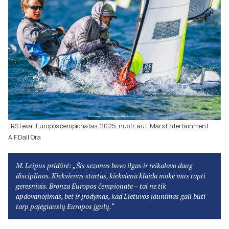
„RS Feva“ Europos čempionatas, 2025, nuotr. aut. Mars Entertainment
A.F.Dall‘Ora
M. Leipus pridūrė: „Šis sezonas buvo ilgas ir reikalavo daug
disciplinos. Kiekvienas startas, kiekviena klaida mokė mus tapti
geresniais. Bronza Europos čempionate – tai ne tik
apdovanojimas, bet ir įrodymas, kad Lietuvos jaunimas gali būti
tarp pajėgiausių Europos įgulų.“