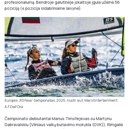
profesionalumą. Bendroje galutinėje įskaitoje įgula užėmė 56
poziciją (4 pozicija sidabriniame laivyne).
Europos „RS Feva“ čempionatas, 2025, nuotr. aut. Mars Entertainment
A.F.Dall‘Ora
Čempionato debiutantai Marius Timofejevas su Martynu
Dabravalskiu (Vilniaus vaikų buriavimo mokykla (GVK)), Rimgailė