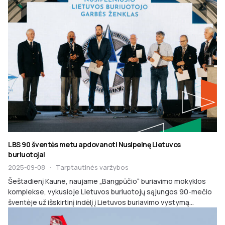
LBS 90 šventės metu apdovanoti Nusipelnę Lietuvos
buriuotojai
2025-09-08
·
Tarptautinės varžybos
Šeštadienį Kaune, naujame „Bangpūčio“ buriavimo mokyklos
komplekse, vykusioje Lietuvos buriuotojų sąjungos 90-mečio
šventėje už išskirtinį indėlį į Lietuvos buriavimo vystymą...