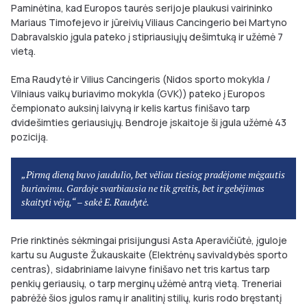
Paminėtina, kad Europos taurės serijoje plaukusi vairininko
Mariaus Timofejevo ir jūreivių Viliaus Cancingerio bei Martyno
Dabravalskio įgula pateko į stipriausiųjų dešimtuką ir užėmė 7
vietą.
Ema Raudytė ir Vilius Cancingeris (Nidos sporto mokykla /
Vilniaus vaikų buriavimo mokykla (GVK)) pateko į Europos
čempionato auksinį laivyną ir kelis kartus finišavo tarp
dvidešimties geriausiųjų. Bendroje įskaitoje ši įgula užėmė 43
poziciją.
„Pirmą dieną buvo jaudulio, bet vėliau tiesiog pradėjome mėgautis
buriavimu. Gardoje svarbiausia ne tik greitis, bet ir gebėjimas
skaityti vėją,“ – sakė E. Raudytė.
Prie rinktinės sėkmingai prisijungusi Asta Aperavičiūtė, įguloje
kartu su Auguste Žukauskaite (Elektrėnų savivaldybės sporto
centras), sidabriniame laivyne finišavo net tris kartus tarp
penkių geriausių, o tarp merginų užėmė antrą vietą. Treneriai
pabrėžė šios įgulos ramų ir analitinį stilių, kuris rodo bręstantį