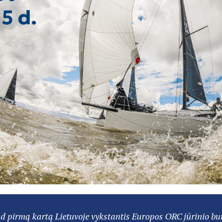
d pirmą kartą Lietuvoje vykstantis Europos ORC jūrinio bu