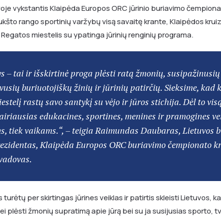
voje vykstantis Klaipėda Europos ORC jūrinio buriavimo čempionata
kšto rango sportinių varžybų visą savaitę krante, Klaipėdos kruizi
ir Regatos miestelis su ypatinga jūrinių renginių programa.
s – tai ir išskirtinė proga plėsti ratą žmonių, susipažinusių
vusių buriuotojiškų žinių ir jūrinių patirčių. Sieksime, kad 
estelį rastų savo santykį su vėjo ir jūros stichija. Dėl to vis
vairiausias edukacines, sportines, menines ir pramogines vei
, tiek vaikams.“, – teigia Raimundas Daubaras, Lietuvos b
rezidentas, Klaipėda Europos ORC buriavimo čempionato k
vadovas.
turėtų per skirtingas jūrines veiklas ir patirtis skleisti Lietuvos, ka
ei plėsti žmonių supratimą apie jūrą bei su ja susijusias sporto, t