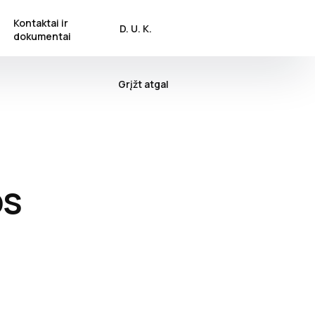
Kontaktai ir
D. U. K.
dokumentai
Grįžt atgal
ą
os