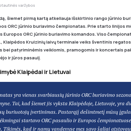
ptautinės varžybos
ėdą, šiemet pirmą kartą atkeliauja išskirtinio rango jūrinio b
pos ORC jūrinio buriavimo čempionatas. Prie starto linijos
os Europos ORC jūrinio buriavimo komandos. Viso čempiona
., Klaipėdos Kruizinių laivų terminale veiks šventinis regatos
 bei patyriminėmis veiklomis, pramogomis ir koncertais pa
vėjo ir jūros pasaulį
.
limybė Klaipėdai ir Lietuvai
natas yra vienas svarbiausių jūrinio ORC buriavimo sezono
yne. Tai, kad šiemet jis vyksta Klaipėdoje, Lietuvoje, yra d
ūsų buriuotojų įvertinimas. Pastarąjį dešimtmetį mūsų įgulo
 sėkmingai startavo ORC pasaulio ir Europos čempionatuose 
. Tikimės, kad ir namų vandenyse mes savo šaliai atstova