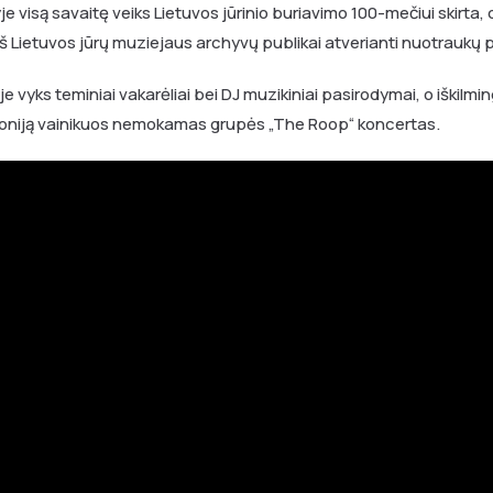
e visą savaitę veiks Lietuvos jūrinio buriavimo 100-mečiui skirta
 iš Lietuvos jūrų muziejaus archyvų publikai atverianti nuotraukų 
je vyks teminiai vakarėliai bei DJ muzikiniai pasirodymai, o iškil
niją vainikuos nemokamas grupės „The Roop“ koncertas.