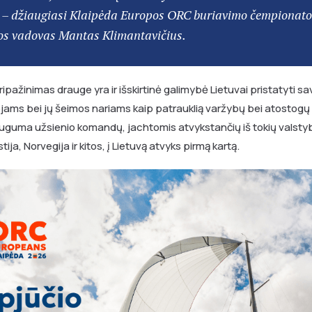
 – džiaugiasi Klaipėda Europos ORC buriavimo čempionato
os vadovas Mantas Klimantavičius.
pripažinimas drauge yra ir išskirtinė galimybė Lietuvai pristatyti s
jams bei jų šeimos nariams kaip patrauklią varžybų bei atostogų kr
Dauguma užsienio komandų, jachtomis atvykstančių iš tokių valstybi
tija, Norvegija ir kitos, į Lietuvą atvyks pirmą kartą.