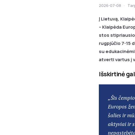
2026-07-08
·
Tar
Į Lietuvą, Klaip
– Klaipėda Euro
stos stipriausi
rugpjūčio 7-15 d
su edukacinėmis
atverti vartus į 
Išskirtinė ga
„Šis čempio
Europos žem
šalies ir m
aktyviai ir
nepastebėta