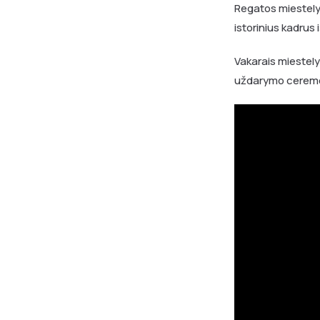
Regatos miestelyj
istorinius kadrus
Vakarais miestely
uždarymo ceremo