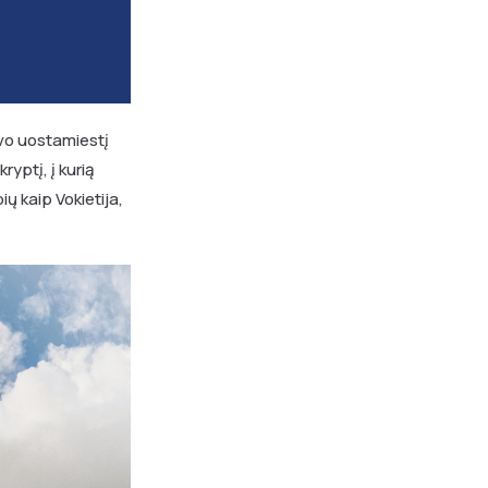
avo uostamiestį
yptį, į kurią
ų kaip Vokietija,