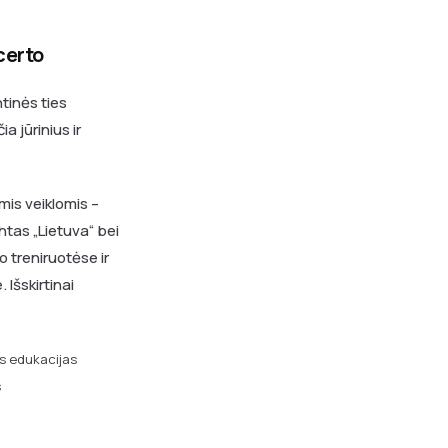
certo
tinės ties
a jūrinius ir
mis veiklomis –
htas „Lietuva“ bei
 treniruotėse ir
Išskirtinai
es edukacijas
s