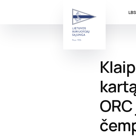
LB
Klaip
kartą
ORC 
čemp