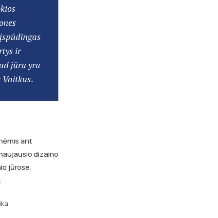
okios
mones
r įspūdingas
tys ir
kad jūra yra
 Vaitkus.
ynėmis ant
 naujausio dizaino
io jūrose.
.
ika