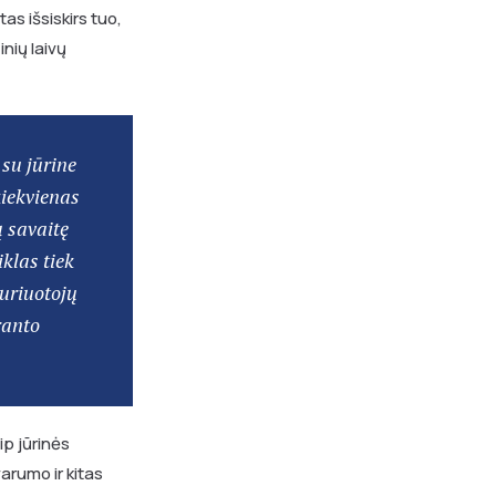
s išsiskirs tuo,
nių laivų
 su jūrine
kiekvienas
ą savaitę
klas tiek
uriuotojų
ranto
ip jūrinės
varumo ir kitas