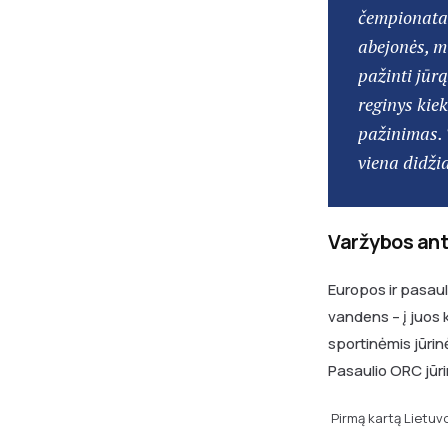
čempionatas 
abejonės, m
pažinti jūrą
reginys kiek
pažinimas. T
viena didži
Varžybos ant
Europos ir pasau
vandens – į juos 
sportinėmis jūrinė
Pasaulio ORC jūri
Pirmą kartą Lietuv