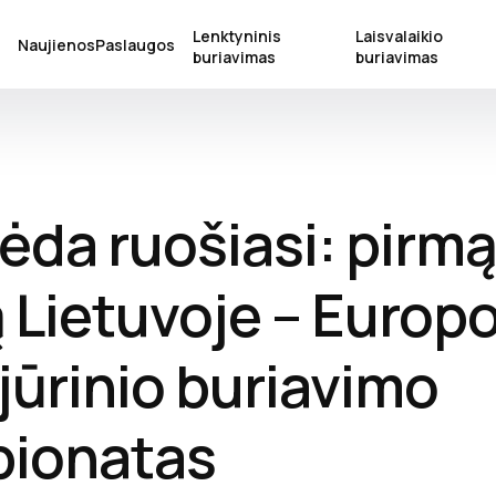
Lenktyninis
Laisvalaikio
S
Naujienos
Paslaugos
buriavimas
buriavimas
ėda ruošiasi: pirm
 Lietuvoje – Europ
jūrinio buriavimo
ionatas