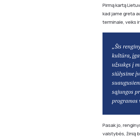
Pirmą kartą Lietu
kad jame greta au
terminale, veiks 
„Šis renginy
kultūra, įga
užsukęs į mi
siūlysime į
suaugusiems
sąjungos p
programos 
Pasak jo, renginys 
valstybės, žinią b