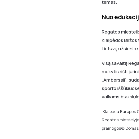
temas.
Nuo edukacijų
Regatos miestelis
Klaipėdos Biržos t
Lietuvą užsienio
Visą savaitę Rega
mokytis rišti jūr
„Ambersail“, suda
sporto iššūkiuose
vaikams bus siūl
Klaipėda Europos 
Regatos miestelyje 
pramogos(c) Domas