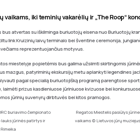
 vaikams, iki teminių vakarėlių ir „The Roop“ kon
 bus atvertas su iškilminga buriuotojų eisena nuo Buriuotojų kran
iltu link Kruizinių laivų terminalo bei šventine ceremonija, jungianči
 svečiams reprezentuojančius motyvus.
tos miestelyje popietėmis bus galima užsiimti skirtingomis jūrinė
inius mazgus, patyriminių ekskursijų metu aplankyti legendines jac
lyvauti pagal specialią buriuotojišką programą parengtose sporto
, laimėti prizus kasdieniuose jūriniuose kvizuose bei konkursuose. 
omos jūrinių suvenyrų dirbtuvės bei kitos pramogos.
ORC buriavimo čempionato
Regatos Miestelis pasiūlys jūrin
lauks jūrinės patirtys ir
vaikams (c) Lietuvos jūrų muzieju
 Rimeika