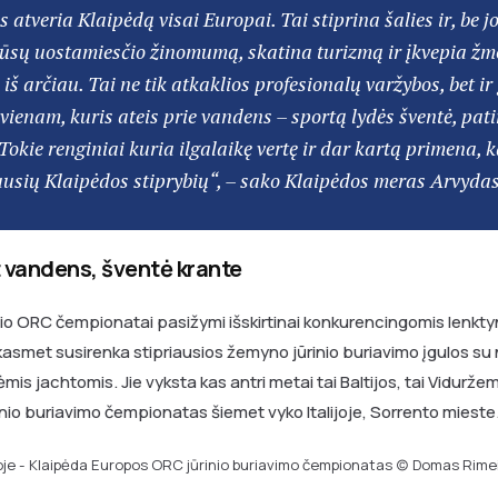
atveria Klaipėdą visai Europai. Tai stiprina šalies ir, be j
ūsų uostamiesčio žinomumą, skatina turizmą ir įkvepia ž
 iš arčiau. Tai ne tik atkaklios profesionalų varžybos, bet i
vienam, kuris ateis prie vandens – sportą lydės šventė, patir
okie renginiai kuria ilgalaikę vertę ir dar kartą primena, 
ausių Klaipėdos stiprybių“, – sako Klaipėdos meras Arvydas
 vandens, šventė krante
lio ORC čempionatai pasižymi išskirtinai konkurencingomis lenkt
kasmet susirenka stipriausios žemyno jūrinio buriavimo įgulos su
mis jachtomis. Jie vyksta kas antri metai tai Baltijos, tai Viduržem
nio buriavimo čempionatas šiemet vyko Italijoje, Sorrento mieste
oje - Klaipėda Europos ORC jūrinio buriavimo čempionatas (c) Domas Rime