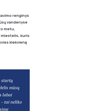
uriavimo renginys
 mūsų vandenyse
to metu,
 miestelis, kuris
kvies kiekvieną
 startų
idelis mūsų
s labai
– tai neliko
usime