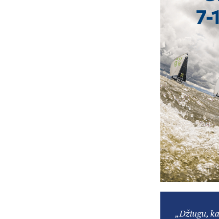
„Džiugu, ka