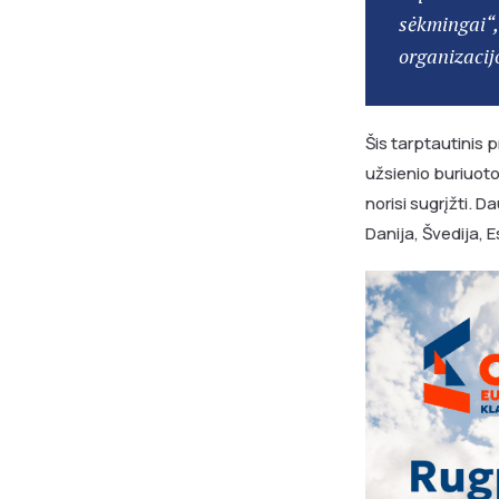
sėkmingai“,
organizacij
Šis tarptautinis 
užsienio buriuoto
norisi sugrįžti. 
Danija, Švedija, Es