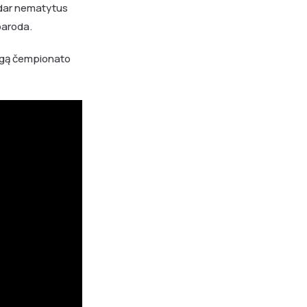
, dar nematytus
paroda.
mingą čempionato