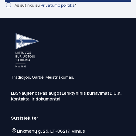
Aš sutinku su
Privatumo politika
*
Tradicijos. Garbė. Meistriškumas.
LBS
Naujienos
Paslaugos
Lenktyninis buriavimas
D.U.K.
Kontaktai ir dokumentai
Susisiekite:
Linkmenų g. 25, LT-08217, Vilnius