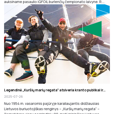
auksiname pasaulio iQFOiL burlenčių čempionato laivyne. R....
Legendinė „Kuršių marių regata“ atsiveria kranto publikai ir...
2025-07-26
Nuo 1954 m. vasaromis pajūryje karaliaujantis didžiausias
Lietuvos buriuotojiškas renginys – „Kuršių marių regata“ –