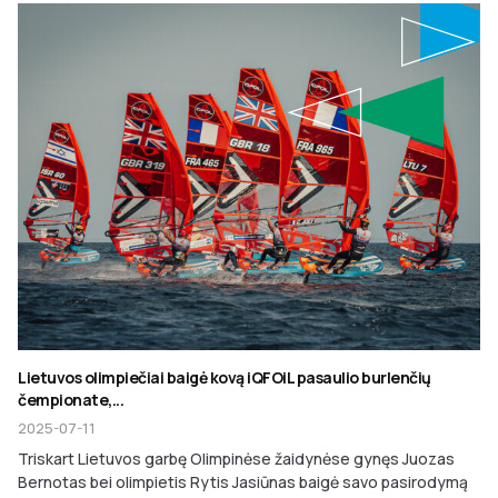
Lietuvos olimpiečiai baigė kovą iQFOiL pasaulio burlenčių
čempionate,...
2025-07-11
Triskart Lietuvos garbę Olimpinėse žaidynėse gynęs Juozas
Bernotas bei olimpietis Rytis Jasiūnas baigė savo pasirodymą