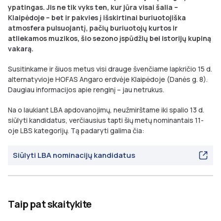
ypatingas. Jis ne tik vyks ten, kur jūra visai šalia –
Klaipėdoje – bet ir pakvies į išskirtinai buriuotojiška
atmosfera pulsuojantį, pačių buriuotojų kurtos ir
atliekamos muzikos, šio sezono įspūdžių bei istorijų kupiną
vakarą.
Susitinkame ir šiuos metus visi drauge švenčiame lapkričio 15 d.
alternatyvioje HOFAS Angaro erdvėje Klaipėdoje (Danės g. 8).
Daugiau informacijos apie renginį – jau netrukus.
Na o laukiant LBA apdovanojimų, neužmirštame iki spalio 13 d.
siūlyti kandidatus, verčiausius tapti šių metų nominantais 11-
oje LBS kategorijų. Tą padaryti galima čia:
Siūlyti LBA nominacijų kandidatus
Taip pat skaitykite