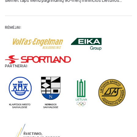
šiemet taps vienu pagrindinių 90-metį mininčios Lietuvos...
RĖMĖJAI:
PARTNERIAI: