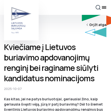
Grįžt atgal
Kviečiame į Lietuvos
buriavimo apdovanojimų
renginį bei raginame siūlyti
kandidatus nominacijoms
2025-10-07
Kas kitas, jei ne patys buriuotojai, geriausiai žino, kaip
geriausia švęsti vėją, jūrą ir patį buriavimą? Dėl to šiemet
šventinis Lietuvos buriavimo apdovanojimų renginys bus