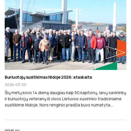
Buriuotojų susitikimas Nidoje 2026: ataskaita
2026-03-20
Šių metų kovo 14 dieną daugiau kaip 50 kapitonų, laivų savininkų
ir buriuotojų veteranų iš visos Lietuvos susirinko tradiciniame
susitikime Nidoje. Nors renginio pradžia buvo numatyta...
RĖMĖJAI: