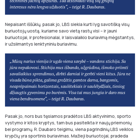
technines jachtų apžiūras. Tad atstovauti visų šių grupių
interesus nėra lengva užduotis“, – teigė R. Daubaras.
Nepaisant iššūkių, pasak jo, LBS siekia kurti lyg savotišką visų
buriuotojų uostą, kuriame savo vietą rastų visi – ir jauni
buriuotojai, ir profesionalai, ir laisvalaikio buriavimą mėgstantys,
ir užsiimantys lenktyniniu buriavimu.
„Mūsų narius vienija ir ugdo viena savybė – vandens stichija. Su
jūra nepakovosi. Stichija mus išbando, užgrūdina, išmoko priimti
savailaikius sprendimus, dirbti darniai ir gerbti vieni kitus. Jūra ne
visada būna pikta, galima grožėtis gamtos darna, bangomis,
neaprėpaimais horizontais, saulėtekiais ir saulėlydžiais, tiesiog
džiaugtis gyvenimu po burėmis. Visa tai mus jungia ir daro mus
viena bendruomene“, – teigė R. Daubaras.
Pasak jo, nors bus tęsiamos pradėtos LBS aktyvinimo, sporto
vystymo ir kitos kryptys, tam bus pasitelkta ir naujų priemonių
bei programų. R. Daubaro teigimu, viena pagrindinių LBS veiklos
krypčių yra sportinis buriavimas. Mažieji buriuotojai, pradeda