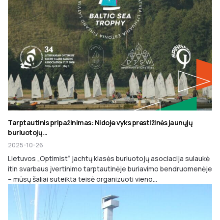
Tarptautinis pripažinimas: Nidoje vyks prestižinės jaunųjų
buriuotojų...
2025-10-26
Lietuvos „Optimist“ jachtų klasės buriuotojų asociacija sulaukė
itin svarbaus įvertinimo tarptautinėje buriavimo bendruomenėje
– mūsų šaliai suteikta teisė organizuoti vieno...