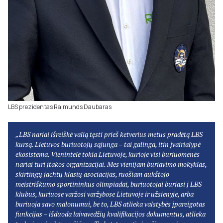
LBS prezidentas Raimunds Daubaras
„LBS nariai išreiškė valią tęsti prieš ketverius metus pradėtą LBS
kursą. Lietuvos buriuotojų sąjunga – tai galinga, itin įvairialypė
ekosistema. Vienintelė tokia Lietuvoje, kurioje visi buriuomenės
nariai turi įtakos organizacijai. Mes vienijam buriavimo mokyklas,
skirtingų jachtų klasių asociacijas, ruošiam aukštojo
meistriškumo sportininkus olimpiadai, buriuotojai buriasi į LBS
klubus, kuriuose varžosi varžybose Lietuvoje ir užsienyje, arba
buriuoja savo malonumui, be to, LBS atlieka valstybės įpareigotas
funkcijas – išduoda laivavedžių kvalifikacijos dokumentus, atlieka