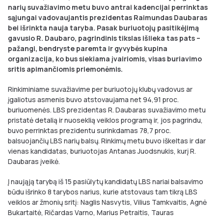
narių suvažiavimo metu buvo antrai kadencijai perrinktas
sąjungai vadovaujantis prezidentas Raimundas Daubaras
bei išrinkta nauja taryba. Pasak buriuotojų pasitikėjimą
gavusio R. Daubaro, pagrindinis tikslas išlieka tas pats –
pažangi, bendryste paremta ir gyvybės kupina
organizacija, ko bus siekiama įvairiomis, visas buriavimo
sritis apimančiomis priemonėmis.
Rinkiminiame suvažiavime per buriuotojų klubų vadovus ar
įgaliotus asmenis buvo atstovaujama net 94,91 proc.
buriuomenės. LBS prezidentas R. Daubaras suvažiavimo metu
pristatė detalią ir nuoseklią veiklos programą ir, jos pagrindu,
buvo perrinktas prezidentu surinkdamas 78,7 proc.
balsuojančių LBS narių balsų. Rinkimų metu buvo iškeltas ir dar
vienas kandidatas, buriuotojas Antanas Juodsnukis, kurį R.
Daubaras įveikė.
Į naująją tarybą iš 15 pasiūlytų kandidatų LBS nariai balsavimo
būdu išrinko 8 tarybos narius, kurie atstovaus tam tikrą LBS
veiklos ar žmonių sritį: Naglis Nasvytis, Vilius Tamkvaitis, Agnė
Bukartaitė, Ričardas Varno, Marius Petraitis, Tauras