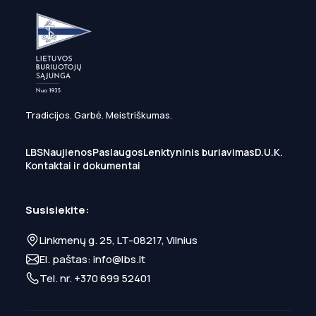
Tradicijos. Garbė. Meistriškumas.
LBS
Naujienos
Paslaugos
Lenktyninis buriavimas
D.U.K.
Kontaktai ir dokumentai
Susisiekite:
Linkmenų g. 25, LT-08217, Vilnius
El. paštas:
info@lbs.lt
Tel. nr.
+370 699 52401