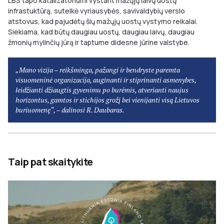
LBS tapo katalizatoriumi vystant mažųjų laivų uostų
infrastuktūrą, sutelkė vyriausybės, savivaldybių verslo
atstovus, kad pajudėtų šių mažųjų uostų vystymo reikalai.
Siekiama, kad būtų daugiau uostų, daugiau laivų, daugiau
žmonių mylinčių jūrą ir taptume didesne jūrine valstybe.
„Mano vizija – reikšminga, pažangi ir bendryste paremta
visuomeninė organizacija, auginanti ir stiprinanti asmenybes,
leidžianti džiaugtis gyvenimu po burėmis, atverianti naujus
horizontus, gamtos ir stichijos grožį bei vienijanti visą Lietuvos
buriuomenę“, – dalinosi R. Daubaras.
Taip pat skaitykite