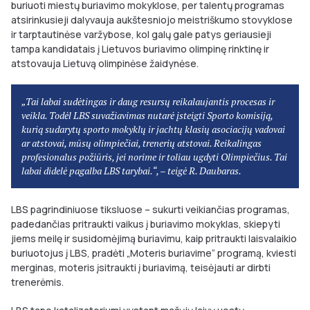
buriuoti miestų buriavimo mokyklose, per talentų programas
atsirinkusieji dalyvauja aukštesniojo meistriškumo stovyklose
ir tarptautinėse varžybose, kol galų gale patys geriausieji
tampa kandidatais į Lietuvos buriavimo olimpinę rinktinę ir
atstovauja Lietuvą olimpinėse žaidynėse.
„Tai labai sudėtingas ir daug resursų reikalaujantis procesas ir
veikla. Todėl LBS suvažiavimas nutarė įsteigti Sporto komisiją,
kurią sudarytų sporto mokyklų ir jachtų klasių asociacijų vadovai
ar atstovai, mūsų olimpiečiai, trenerių atstovai. Reikalingas
profesionalus požiūris, jei norime ir toliau ugdyti Olimpiečius. Tai
labai didelė pagalba LBS tarybai.“, – teigė R. Daubaras.
LBS pagrindiniuose tiksluose – sukurti veikiančias programas,
padedančias pritraukti vaikus į buriavimo mokyklas, skiepyti
jiems meilę ir susidomėjimą buriavimu, kaip pritraukti laisvalaikio
buriuotojus į LBS, pradėti „Moteris buriavime“ programą, kviesti
merginas, moteris įsitraukti į buriavimą, teisėjauti ar dirbti
trenerėmis.