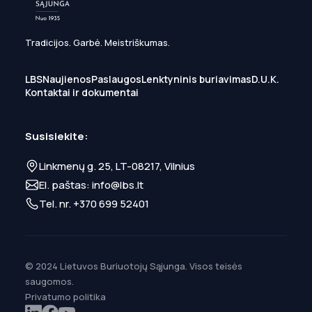
Tradicijos. Garbė. Meistriškumas.
LBS
Naujienos
Paslaugos
Lenktyninis buriavimas
D.U.K.
Kontaktai ir dokumentai
Susisiekite:
Linkmenų g. 25, LT-08217, Vilnius
El. paštas:
info@lbs.lt
Tel. nr.
+370 699 52401
© 2024 Lietuvos Buriuotojų Sąjunga. Visos teisės
saugomos.
Privatumo politika