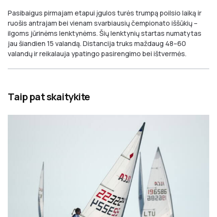
Pasibaigus pirmajam etapui įgulos turės trumpą poilsio laiką ir
ruošis antrajam bei vienam svarbiausių čempionato iššūkių –
ilgoms jūrinėms lenktynėms. Šių lenktynių startas numatytas
jau šiandien 15 valandą. Distancija truks maždaug 48–60
valandų ir reikalauja ypatingo pasirengimo bei ištvermės.
Taip pat skaitykite