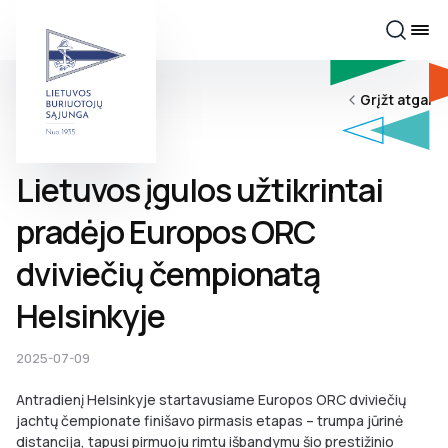
Grįžt atgal
Lietuvos įgulos užtikrintai
pradėjo Europos ORC
dviviečių čempionatą
Helsinkyje
2025-07-09
Antradienį Helsinkyje startavusiame Europos ORC dviviečių
jachtų čempionate finišavo pirmasis etapas – trumpa jūrinė
distancija, tapusi pirmuoju rimtu išbandymu šio prestižinio