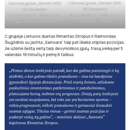
Lietuvos įgulos „Garmin ORC
Lietuvos įgulos „Garmin ORC
DH European
DH European
Championship“, 2025, nuotr.
Championship“, 2025, nuotr.
aut. Pepe Korteniem
aut. Pepe Korteniemi
C grupėje Lietuvos duetas Rimantas Stropus ir Raimondas
Šiugždinis su jachta „Samsara“ taip pat išlaikė stiprias pozicijas.
Jie užėmė šeštą vietą tarp devyniolikos įgulų, trasą įveikę per 5
valandas 18 minučių ir pelnę 6 taškus.
„Pirmos dienos lenktynės parodė, kur dar galime pasistengti ir ką
atidirbti, o kur galime tikėtis pranašumo – visa tai bandysime
įgyvendinti ilgojoje distancijoje. Prieš startą ilsimės, atliekame
paskutinius inventoriaus patikrinimus ir patobulinimus,
planuojame kursą, stebime orų prognozes. Dviejų parų lenktynės
yra sunkiai nuspėjamos, bet toks jau yra buriavimo sportas –
reikia prognozuoti, ieškoti pranašumo ir geriausiai išnaudoti
esamas sąlygas. Tikslas vienas – gerinti esamas pozicijas ir
padaryti viską, ką galime“, – mintimis dalijosi „Samsara“
kapitonas Rimantas Stropus.