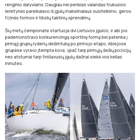
renginio dalyviams. Daugiau nei penkias valandas trukusios
lenktynės pareikalavo iš įgulų maksimalaus susitelkimo, geros
fizinės formos ir tikslių taktinių sprendimų.
Šių metų čempionate startuoja dvi Lietuvos įgulos, ir abi jos
pademonstravo konkurencingą sportinę formą bei patenka į
pirmąjį grupių lyderių dešimtuką po pirmojo etapo. Abiejose
grupėse vyravo įtempta kova, ypač tarp pirmųjų šešių pozicijų,
nes atstumai tarp finišavusių įgulų dažnai siekė vos kelias
minutes.