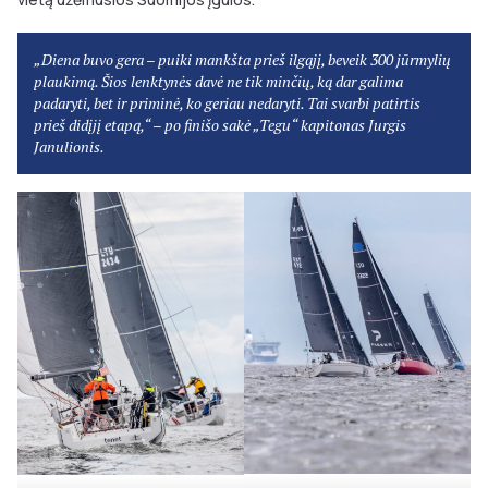
„Diena buvo gera – puiki mankšta prieš ilgąjį, beveik 300 jūrmylių
plaukimą. Šios lenktynės davė ne tik minčių, ką dar galima
padaryti, bet ir priminė, ko geriau nedaryti. Tai svarbi patirtis
prieš didįjį etapą,“ – po finišo sakė „Tegu“ kapitonas Jurgis
Janulionis.