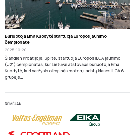
Buriuotoja Ema Kuodytė startuoja Europos jaunimo
čempionate
2025-10-20
Šiandien Kroatijoje, Splite, startuoja Europos ILCA jaunimo
(U21) čempionatas, kur Lietuvai atstovaus buriuotoja Ema
Kuodytė, kuri varžysis olimpinės moterų jachtų klasės ILCA 6
grupėje...
RĖMĖJAI: