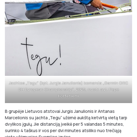
Jachtos „Tegu“ (kpt. Jurgis Janulionis) komanda „Garmin ORC
DH European Championship“, 2025, nuotr. aut. Pepe
Korteniemi
B grupėje Lietuvos atstovai Jurgis Janulionis ir Antanas
Marcelionis su jachta „Tegu“ užėmė aukštą ketvirtą vietą tarp
dvylikos įgulų. Jie distanciją įveikė per 5 valandas 5 minutes,
surinko 4 taškus ir vos per dvi minutes atsiliko nuo trečiąją
vietą užėmusios Suomijos įgulos.