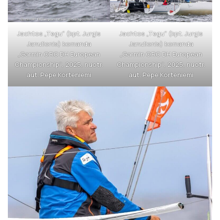
Jachtos „Tegu“ (kpt. Jurgis
Jachtos „Tegu“ (kpt. Jurgis
Janulionis) komanda
Janulionis) komanda
„Garmin ORC DH European
„Garmin ORC DH European
Championship“, 2025, nuotr.
Championship“, 2025, nuotr.
aut. Pepe Korteniemi
aut. Pepe Korteniemi