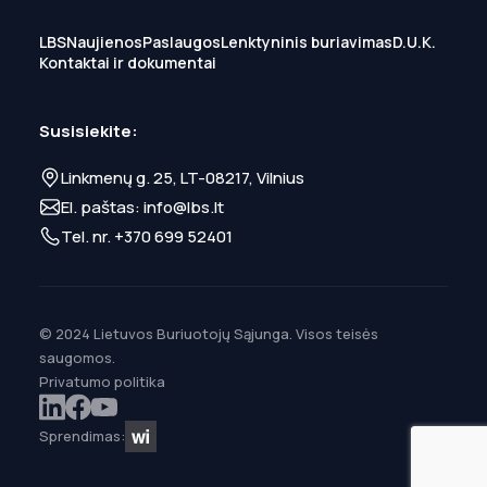
LBS
Naujienos
Paslaugos
Lenktyninis buriavimas
D.U.K.
Kontaktai ir dokumentai
Susisiekite:
Linkmenų g. 25, LT-08217, Vilnius
El. paštas:
info@lbs.lt
Tel. nr.
+370 699 52401
© 2024 Lietuvos Buriuotojų Sąjunga. Visos teisės
saugomos.
Privatumo politika
Sprendimas: