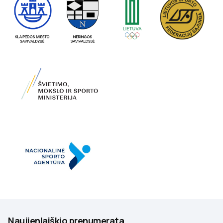
Naujienlaiškio prenumerata