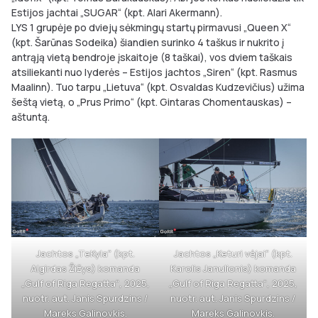
Estijos jachtai „SUGAR“ (kpt. Alari Akermann).
LYS 1 grupėje po dviejų sėkmingų startų pirmavusi „Queen X“
(kpt. Šarūnas Sodeika) šiandien surinko 4 taškus ir nukrito į
antrąją vietą bendroje įskaitoje (8 taškai), vos dviem taškais
atsiliekanti nuo lyderės – Estijos jachtos „Siren“ (kpt. Rasmus
Maalinn). Tuo tarpu „Lietuva“ (kpt. Osvaldas Kudzevičius) užima
šeštą vietą, o „Prus Primo“ (kpt. Gintaras Chomentauskas) –
aštuntą.
Jachtos „TeKyla“ (kpt.
Jachtos „Keturi vėjai“ (kpt.
Algirdas Žižys) komanda
Karolis Janulionis) komanda
„Gulf of Riga Regatta“, 2025,
„Gulf of Riga Regatta“, 2025,
nuotr. aut. Janis Spurdzins /
nuotr. aut. Janis Spurdzins /
Mareks Galinovkis.
Mareks Galinovkis.