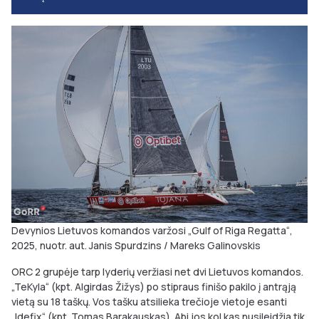
Devynios Lietuvos komandos varžosi „Gulf of Riga Regatta“,
2025, nuotr. aut. Janis Spurdzins / Mareks Galinovskis
ORC 2 grupėje tarp lyderių veržiasi net dvi Lietuvos komandos.
„TeKyla“ (kpt. Algirdas Žižys) po stipraus finišo pakilo į antrąją
vietą su 18 taškų. Vos tašku atsilieka trečioje vietoje esanti
„Idefix“ (kpt. Tomas Barakauskas). Abi jos kol kas nusileidžia tik