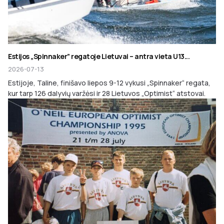
Estijos „Spinnaker” regatoje Lietuvai – antra vieta U13...
2026-07-13
Estijoje, Taline, finišavo liepos 9-12 vykusi „Spinnaker“ regata,
kur tarp 126 dalyvių varžėsi ir 28 Lietuvos „Optimist“ atstovai.