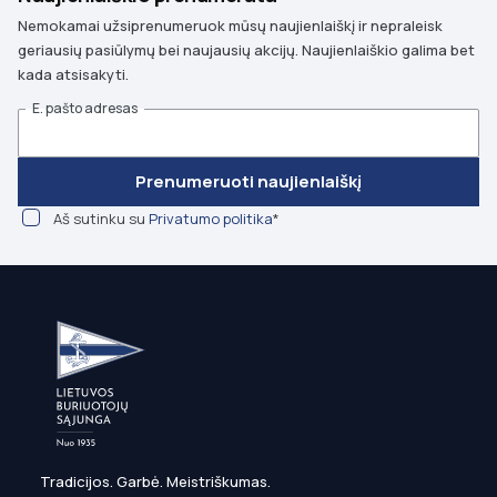
Nemokamai užsiprenumeruok mūsų naujienlaiškį ir nepraleisk
geriausių pasiūlymų bei naujausių akcijų. Naujienlaiškio galima bet
kada atsisakyti.
E. pašto adresas
Prenumeruoti naujienlaiškį
Aš sutinku su
Privatumo politika
*
Tradicijos. Garbė. Meistriškumas.