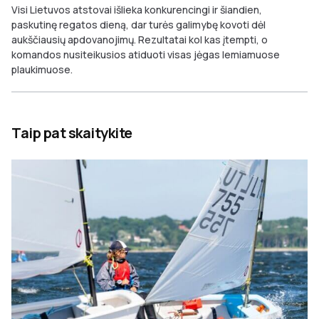
Visi Lietuvos atstovai išlieka konkurencingi ir šiandien,
paskutinę regatos dieną, dar turės galimybę kovoti dėl
aukščiausių apdovanojimų. Rezultatai kol kas įtempti, o
komandos nusiteikusios atiduoti visas jėgas lemiamuose
plaukimuose.
Taip pat skaitykite