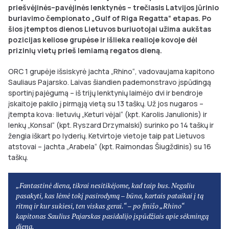
priešvėjinės–pavėjinės lenktynės – trečiasis Latvijos jūrinio
buriavimo čempionato „Gulf of Riga Regatta“ etapas. Po
šios įtemptos dienos Lietuvos buriuotojai užima aukštas
pozicijas keliose grupėse ir išlieka realioje kovoje dėl
prizinių vietų prieš lemiamą regatos dieną.
ORC 1 grupėje išsiskyrė jachta „Rhino“, vadovaujama kapitono
Sauliaus Pajarsko. Laivas šiandien pademonstravo įspūdingą
sportinį pajėgumą – iš trijų lenktynių laimėjo dvi ir bendroje
įskaitoje pakilo į pirmąją vietą su 13 taškų. Už jos nugaros –
įtempta kova: lietuvių „Keturi vėjai“ (kpt. Karolis Janulionis) ir
lenkų „Konsal“ (kpt. Ryszard Drzymalski) surinko po 14 taškų ir
žengia iškart po lyderių. Ketvirtoje vietoje taip pat Lietuvos
atstovai – jachta „Arabela“ (kpt. Raimondas Šiugždinis) su 16
taškų.
„Fantastinė diena, tikrai nesitikėjome, kad taip bus. Negaliu
pasakyti, kas lėmė tokį pasirodymą – būna, kartais pataikai į tą
ritmą ir kur sukiesi, ten viskas gerai.“ – po finišo „Rhino“
kapitonas Saulius Pajarskas pasidalijo įspūdžiais apie sėkmingą
dieną.