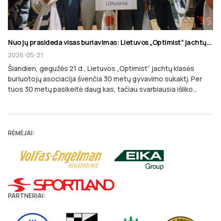
Nuo jų prasideda visas buriavimas: Lietuvos „Optimist“ jachtų...
2026-05-21
Šiandien, gegužės 21 d., Lietuvos „Optimist“ jachtų klasės
buriuotojų asociacija švenčia 30 metų gyvavimo sukaktį. Per
tuos 30 metų pasikeitė daug kas, tačiau svarbiausia išliko...
RĖMĖJAI:
PARTNERIAI: