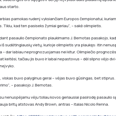
kaus starto.
svarbias pamokas rudenį vyksiančiam Europos čempionatui, kuria
. Tikiu, kad ten pasiseks žymiai geriau“, – sakė olimpietis.
edant pasaulio čempionato plaukimams J. Bernotas pasakojo, ka
a iš sudėtingiausių vietų, kurioje olimpietis yra plaukęs: itin nen
a – dar labiau neprognozuojamas nei kitur. Olimpiečio prognozės 
lat keitėsi, tačiau jis buvo ir labai nepastovus – dėl silpno vėjo d
 neįvyko.
, viskas buvo palyginus gerai – vėjas buvo gūsingas, bet stiprus.
rimo“, – pasakojo J. Bernotas.
u nenuspėjamu vėju toliau kovos geriausiai pasirodę pasaulio sp
riauja britų atstovas Andy Brown, antras – italas Nicolo Renna.