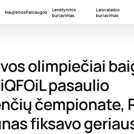
Lenktyninis
Laisvalaikio
S
Naujienos
Paslaugos
buriavimas
buriavimas
vos olimpiečiai ba
 iQFOiL pasaulio
enčių čempionate, 
nas fiksavo geriau