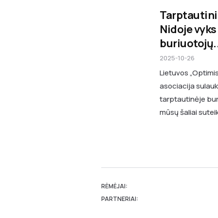
Tarptautini
Nidoje vyks
buriuotojų..
2025-10-26
Lietuvos „Optimis
asociacija sulauk
tarptautinėje b
mūsų šaliai suteik
RĖMĖJAI:
PARTNERIAI: