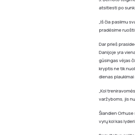
atsitiesti po sun
„Iš čia pasiimu 
pradėsime ruoštis
Dar prieš prasid
Danijoje yra vien
gūsingas vėjas či
kryptis ne tik nuo
dienas plaukimai
„Kol treniravomės
varžyboms, jis nu
Šiandien Orhuse s
vyrų kol kas lyde