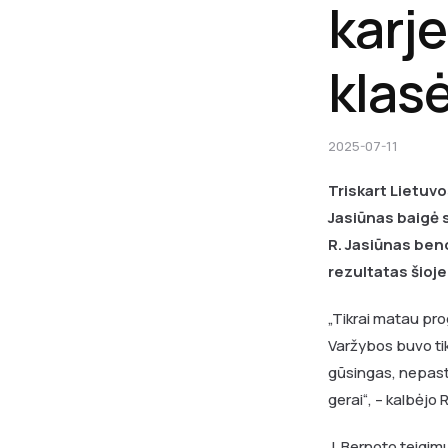
karje
klas
2025-07-11
Triskart Lietuv
Jasiūnas baigė 
R. Jasiūnas ben
rezultatas šioje
„Tikrai matau pro
Varžybos buvo tik
gūsingas, nepast
gerai“, – kalbėjo 
J. Bernoto teigim