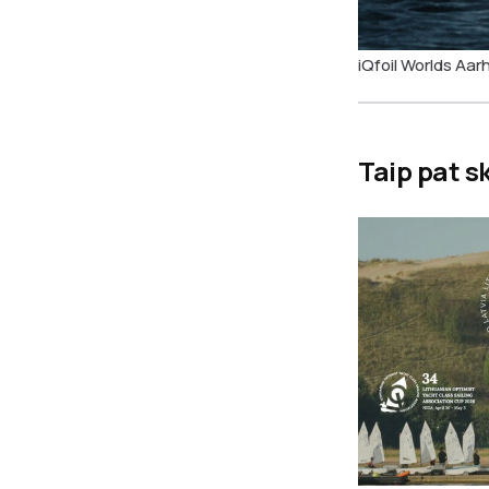
iQfoil Worlds Aar
Taip pat s