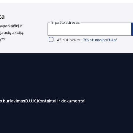
ta
E. pašto adresas
ienlaiškį ir
jausių akcijų.
yti.
Aš sutinku su
Privatumo politika
*
s buriavimas
D.U.K.
Kontaktai ir dokumentai