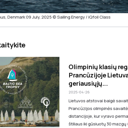
hus, Denmark 09 July, 2025 © Sailing Energy / iQfoil Class
kaitykite
Olimpinių klasių reg
Prancūzijoje Lietuva
geriausiųjų...
2025-04-26
Lietuvos atstovai baigė savai
Prancūzijos olimpinės savaitė
distancijoje, kur vyravo perm
štiliaus iki gūsiuotų 30 mazgų