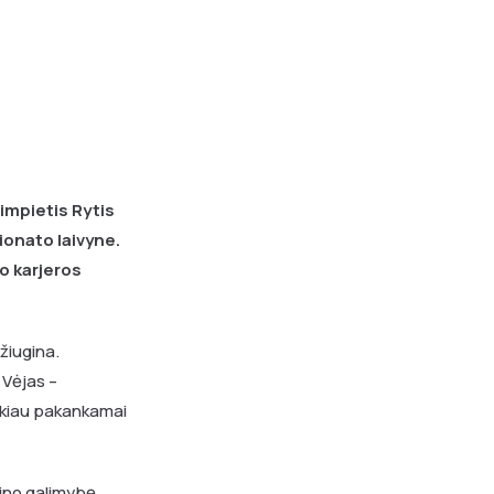
impietis Rytis
onato laivyne.
ko karjeros
žiugina.
 Vėjas –
aukiau pakankamai
kino galimybę