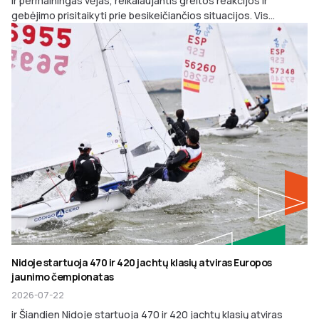
ir permainingas vėjas, reikalaujantis greitos reakcijos ir
gebėjimo prisitaikyti prie besikeičiančios situacijos. Vis...
Nidoje startuoja 470 ir 420 jachtų klasių atviras Europos
jaunimo čempionatas
2026-07-22
ir Šiandien Nidoje startuoja 470 ir 420 jachtų klasių atviras