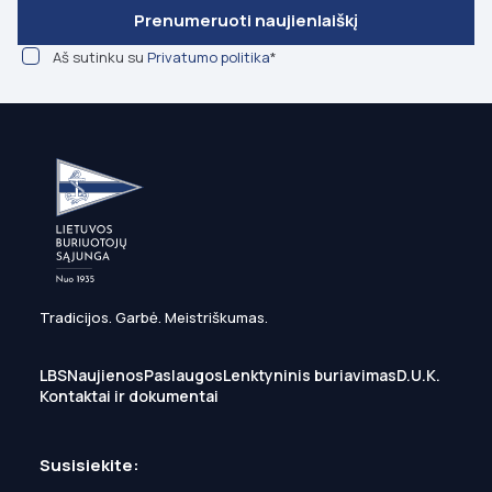
Prenumeruoti naujienlaiškį
Aš sutinku su
Privatumo politika
*
Tradicijos. Garbė. Meistriškumas.
LBS
Naujienos
Paslaugos
Lenktyninis buriavimas
D.U.K.
Kontaktai ir dokumentai
Susisiekite: