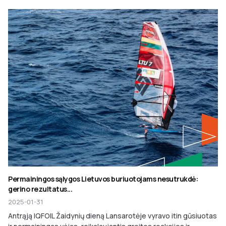
Permainingos sąlygos Lietuvos buriuotojams nesutrukdė:
gerino rezultatus...
2025-01-31
Antrąją IQFOIL Žaidynių dieną Lansarotėje vyravo itin gūsiuotas