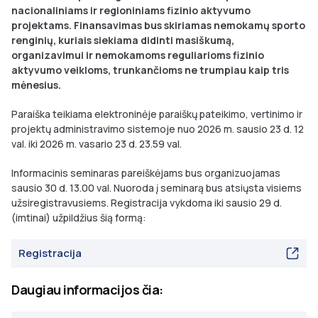
nacionaliniams ir regioniniams fizinio aktyvumo
projektams. Finansavimas bus skiriamas nemokamų sporto
renginių, kuriais siekiama didinti masiškumą,
organizavimui ir nemokamoms reguliarioms fizinio
aktyvumo veikloms, trunkančioms ne trumpiau kaip tris
mėnesius.
Paraiška teikiama elektroninėje paraiškų pateikimo, vertinimo ir
projektų administravimo sistemoje nuo 2026 m. sausio 23 d. 12
val. iki 2026 m. vasario 23 d. 23.59 val.
Informacinis seminaras pareiškėjams bus organizuojamas
sausio 30 d. 13.00 val. Nuoroda į seminarą bus atsiųsta visiems
užsiregistravusiems. Registracija vykdoma iki sausio 29 d.
(imtinai) užpildžius šią formą:
Registracija
Daugiau informacijos čia: