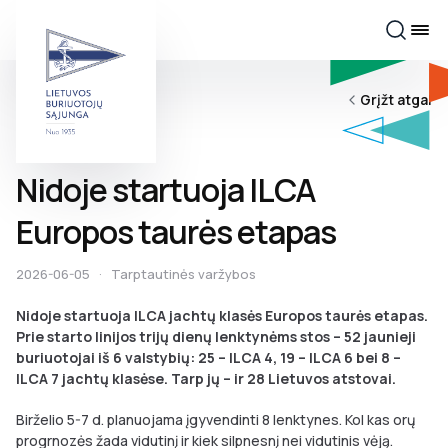
Grįžt atgal
Nidoje startuoja ILCA
Europos taurės etapas
2026-06-05
·
Tarptautinės varžybos
Nidoje startuoja ILCA jachtų klasės Europos taurės etapas.
Prie starto linijos trijų dienų lenktynėms stos – 52 jaunieji
buriuotojai iš 6 valstybių: 25 – ILCA 4, 19 – ILCA 6 bei 8 –
ILCA 7 jachtų klasėse. Tarp jų – ir 28 Lietuvos atstovai.
Birželio 5-7 d. planuojama įgyvendinti 8 lenktynes. Kol kas orų
progrnozės žada vidutinį ir kiek silpnesnį nei vidutinis vėją.