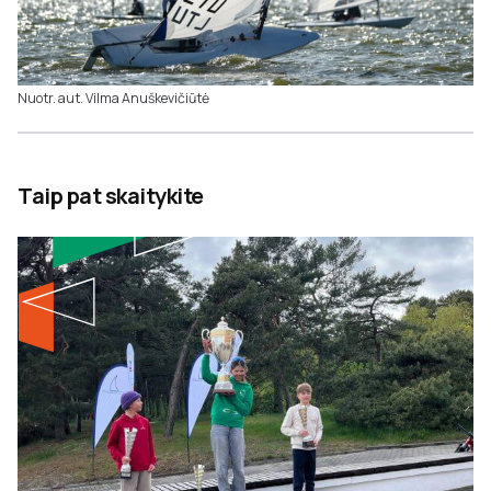
Nuotr. aut. Vilma Anuškevičiūtė
Taip pat skaitykite