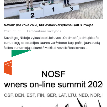
Nevaikiška kova vaikų buriavimo varžybose: šaltis ir vėjas...
2025-05-05
·
Tarptautinės varžybos
Savaitgalį Nidoje vykusiose Lietuvos „Optimist“ jachtų klasės
buriuotojų asociacijos taurės varžybose tarp pačių jauniausių
šalies buriuotojų pakurstė visiškai nevaikiškas kovas....