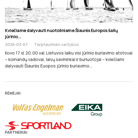
Kviečiame dalyvauti nuotoliniame Šiaurės Europos šalių
jūrinio...
2026-03-07
·
Tarptautinės varžybos
Kovo 17 d. 20:00 val. Lietuvos laiku visi jūrinio buriavimo atstovai
– komandų vadovai, laivų savininkai ir buriuotojai – kviečiami
dalyvauti Šiaurės Euopos jūrinio buriavimo...
RĖMĖJAI:
PARTNERIAI: