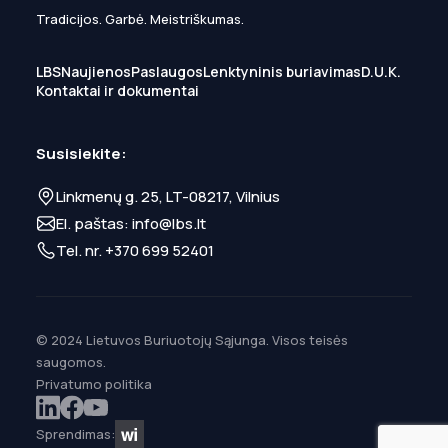
Tradicijos. Garbė. Meistriškumas.
LBS
Naujienos
Paslaugos
Lenktyninis buriavimas
D.U.K.
Kontaktai ir dokumentai
Susisiekite:
Linkmenų g. 25, LT-08217, Vilnius
El. paštas:
info@lbs.lt
Tel. nr.
+370 699 52401
© 2024 Lietuvos Buriuotojų Sąjunga. Visos teisės
saugomos.
Privatumo politika
Sprendimas: