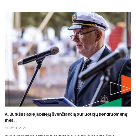
A. Burkšas apie jubiliejų švenčiančią buriuotojų bendruomenę:
mes...
2025-02-21