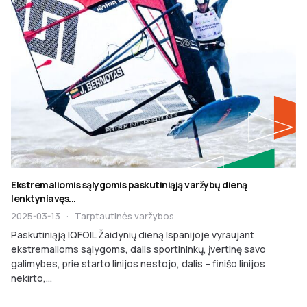
Ekstremaliomis sąlygomis paskutiniąją varžybų dieną
lenktyniavęs...
2025-03-13
·
Tarptautinės varžybos
Paskutiniąją IQFOIL Žaidynių dieną Ispanijoje vyraujant
ekstremalioms sąlygoms, dalis sportininkų, įvertinę savo
galimybes, prie starto linijos nestojo, dalis – finišo linijos
nekirto,...