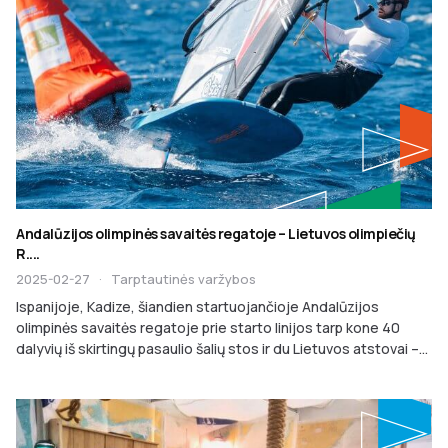
Andalūzijos olimpinės savaitės regatoje – Lietuvos olimpiečių
R....
2025-02-27
·
Tarptautinės varžybos
Ispanijoje, Kadize, šiandien startuojančioje Andalūzijos
olimpinės savaitės regatoje prie starto linijos tarp kone 40
dalyvių iš skirtingų pasaulio šalių stos ir du Lietuvos atstovai –...