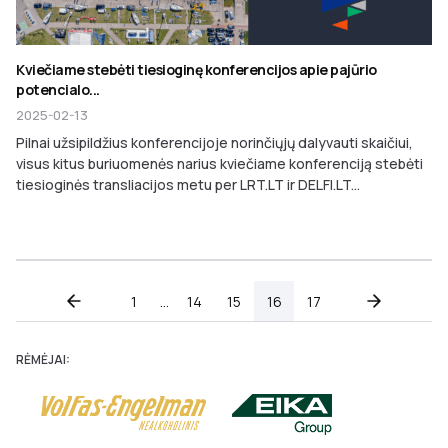
Kviečiame stebėti tiesioginę konferencijos apie pajūrio
potencialo...
2025-02-13
Pilnai užsipildžius konferencijoje norinčiųjų dalyvauti skaičiui,
visus kitus buriuomenės narius kviečiame konferenciją stebėti
tiesioginės transliacijos metu per LRT.LT ir DELFI.LT...
Posts
1
…
14
15
16
17
pagination
RĖMĖJAI: