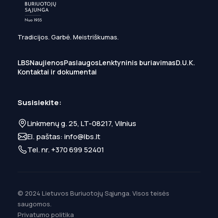
Tradicijos. Garbė. Meistriškumas.
LBS
Naujienos
Paslaugos
Lenktyninis buriavimas
D.U.K.
Kontaktai ir dokumentai
Susisiekite:
Linkmenų g. 25, LT-08217, Vilnius
El. paštas:
info@lbs.lt
Tel. nr.
+370 699 52401
© 2024 Lietuvos Buriuotojų Sąjunga. Visos teisės
saugomos.
Privatumo politika