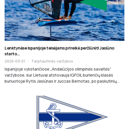
Lenktynėse Ispanijoje teisėjams prireikė peržiūrėti Jasiūno
starto...
2025-03-01
·
Tarptautinės varžybos
Ispanijoje vykstančiose „Andalūzijos olimpinės savaitės“
varžybose, kur Lietuvai atstovauja IQFOIL burlenčių klasės
buriuotojai Rytis Jasiūnas ir Juozas Bernotas, po paskutinių...