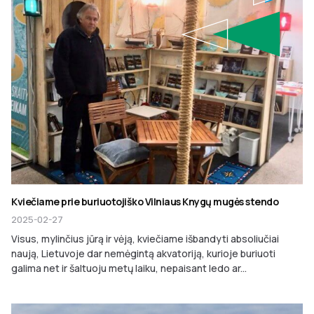
Kviečiame prie buriuotojiško Vilniaus Knygų mugės stendo
2025-02-27
Visus, mylinčius jūrą ir vėją, kviečiame išbandyti absoliučiai
naują, Lietuvoje dar nemėgintą akvatoriją, kurioje buriuoti
galima net ir šaltuoju metų laiku, nepaisant ledo ar...