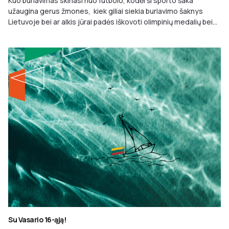
Kuo buriavimas skiriasi nuo futbolo, kodėl ši sporto šaka
užaugina gerus žmones, kiek giliai siekia buriavimo šaknys
Lietuvoje bei ar alkis jūrai padės iškovoti olimpinių medalių bei...
Su Vasario 16-ąją!