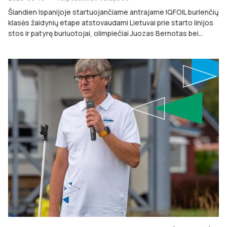
Šiandien Ispanijoje startuojančiame antrajame IQFOIL burlenčių
klasės žaidynių etape atstovaudami Lietuvai prie starto linijos
stos ir patyrę buriuotojai, olimpiečiai Juozas Bernotas bei...