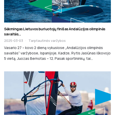
Sėkmingas Lietuvos buriuotojų finišas Andalūzijos olimpinės
savaitės...
2025-03-03
·
Tarptautinės varžybos
Vasario 27 – kovo 2 dieną vykusiose „Andalūzijos olimpinės
savaitės“ varžybose, Ispanijoje, Kadize, Rytis Jasiūnas iškovojo
5 vietą, Juozas Bernotas – 12. Pasak sportininkų, tai...