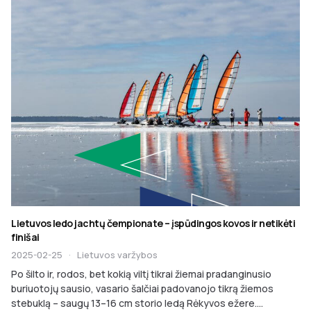
Lietuvos ledo jachtų čempionate – įspūdingos kovos ir netikėti
finišai
2025-02-25
·
Lietuvos varžybos
Po šilto ir, rodos, bet kokią viltį tikrai žiemai pradanginusio
buriuotojų sausio, vasario šalčiai padovanojo tikrą žiemos
stebuklą – saugų 13–16 cm storio ledą Rėkyvos ežere....