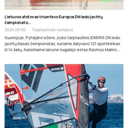
Lietuvos atstovas triumfavo Europos DN ledo jachtų
čempionato...
2025-03-05
·
Tarptautinės varžybos
Suomijoje, Pyhäjärvi ežere, įvyko tarptautinis IDNIYRA DN ledo
jachtų klasės čempionatas, kuriame dalyvavo 121 sportininkas
iš 14 šalių. Auksiniame laivyne nugalėjo estas Rasmus Malinn,...