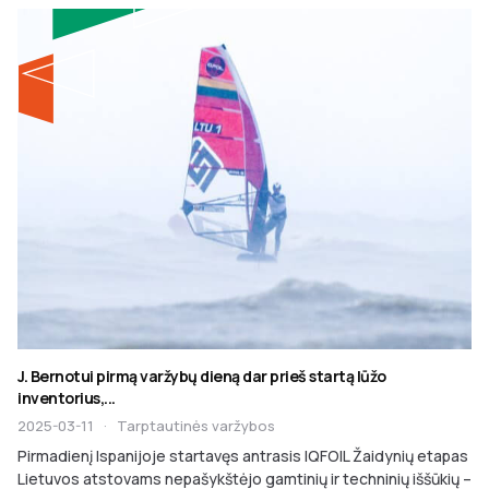
J. Bernotui pirmą varžybų dieną dar prieš startą lūžo
inventorius,...
2025-03-11
·
Tarptautinės varžybos
Pirmadienį Ispanijoje startavęs antrasis IQFOIL Žaidynių etapas
Lietuvos atstovams nepašykštėjo gamtinių ir techninių iššūkių –