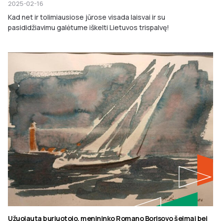
2025-02-16
Kad net ir tolimiausiose jūrose visada laisvai ir su
pasididžiavimu galėtume iškelti Lietuvos trispalvę!
Užuojauta buriuotojo, menininko Romano Borisovo šeimai bei