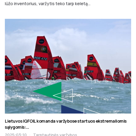
lūžo inventorius, varžytis teko tarp keletą...
Lietuvos IQFOIL komanda varžybose startuos ekstremaliomis
sąlygomis:...
2025-03-10
·
Tarptautinės varžybos