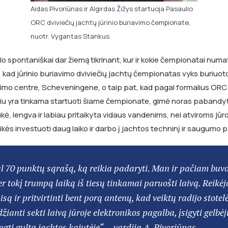
Aidas Pivoriūnas ir Algirdas Žižys startuoja Pasaulio
ORC dviviečių jachtų jūrinio buriavimo čempionate,
nuotr. Vygantas Stankus
kilo spontaniškai dar žiemą tikrinant, kur ir kokie čempionatai nu
, kad jūrinio buriavimo dviviečių jachtų čempionatas vyks buriuot
mo centre, Scheveningene, o taip pat, kad pagal formalius ORC
iu yra tinkama startuoti šiame čempionate, gimė noras pabandyti
kė, lengva ir labiau pritaikyta vidaus vandenims, nei atviroms jūr
reikės investuoti daug laiko ir darbo į jachtos techninį ir saugumo
l 70 punktų sąrašą, ką reikia padaryti. Man ir pačiam buv
 tokį trumpą laiką iš tiesų tinkamai paruošti laivą. Reikėjo
isą ir pritvirtinti bent porą antenų, kad veiktų radijo stotel
džianti sekti laivą jūroje elektronikos pagalba, įsigyti gelbė
ngti gultą jachtos kajutėje“, – vardija A. Pivoriūnas.