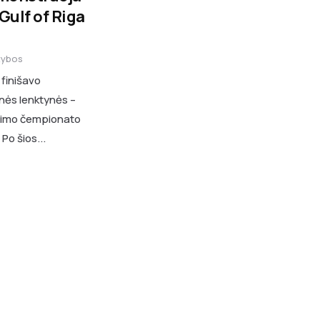
Gulf of Riga
žybos
 finišavo
nės lenktynės –
iavimo čempionato
Po šios...