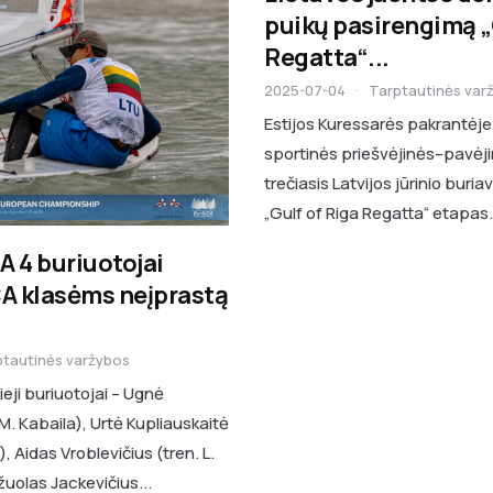
puikų pasirengimą „
Regatta“...
2025-07-04
·
Tarptautinės var
Estijos Kuressarės pakrantėje
sportinės priešvėjinės–pavėji
trečiasis Latvijos jūrinio bur
„Gulf of Riga Regatta“ etapas. 
A 4 buriuotojai
A klasėms neįprastą
ptautinės varžybos
ieji buriuotojai – Ugnė
M. Kabaila), Urtė Kupliauskaitė
), Aidas Vroblevičius (tren. L.
žuolas Jackevičius...