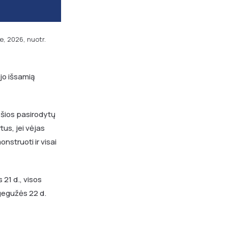
e, 2026, nuotr.
ėjo išsamią
i šios pasirodytų
tus, jei vėjas
nstruoti ir visai
21 d., visos
 gegužės 22 d.