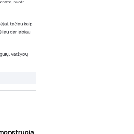
ionate, nuotr.
ėjai, tačiau kaip
vėliau dar labiau
įgulų. Varžybų
emonstruoja