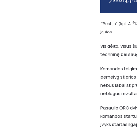
"Bestija" (kpt. A. 
įgulos
Vis dėlto, visus š
techninę bei saug
Komandos teigimu, 
pernelyg stiprios 
nebus labai stipru
neblogus rezulta
Pasaulio ORC dvi
komandos startuos
įvyks startas ilga