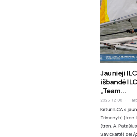
Jaunieji ILC
išbandė ILC
„Team...
2025-12-08
·
Tar
Keturi ILCA 4 jaun
Trimonytė (tren. 
(tren. A. Patašius
Savickaitė) bei Ą