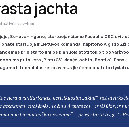
rasta jachta
ptautinės varžybos
joje, Scheveningene, startuojančiame Pasaulio ORC dvivieči
onate startuoja ir Lietuvos komanda. Kapitono Algirdo Žižio
andemas prie starto linijos planuoja stoti tokio tipo varžyb
ndenims pritaikyta „Platu 25“ klasės jachta „Bestija“. Pasak 
augumo ir techninius reikalavimus jie čempionatui aktyviai 
as nėra avantiūrizmas, nerizikuosim „aklai“, net atvirkščia
ir atsakingai ruošėmės. Tačiau drauge tai – ir iššūkis, ir nu
jama nuo buriuotojiško gyvenimo“, – prieš startą teigė A. Pi