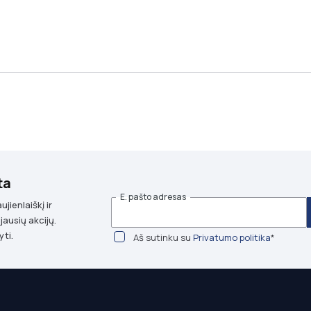
ta
E. pašto adresas
ienlaiškį ir
jausių akcijų.
yti.
Aš sutinku su
Privatumo politika
*