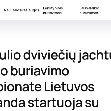
Lenktyninis
Laisvalaikio
S
Naujienos
Paslaugos
buriavimas
buriavimas
lio dviviečių jacht
io buriavimo
ionate Lietuvos
nda startuoja su