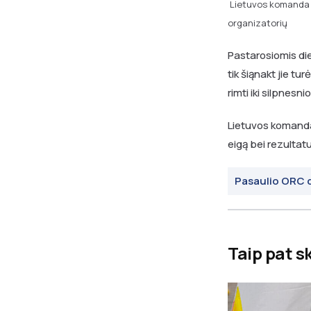
Lietuvos komanda "
organizatorių
Pastarosiomis dien
tik šiąnakt jie tur
rimti iki silpnesnio
Lietuvos komanda 
eigą bei rezultatu
Pasaulio ORC d
Taip pat s