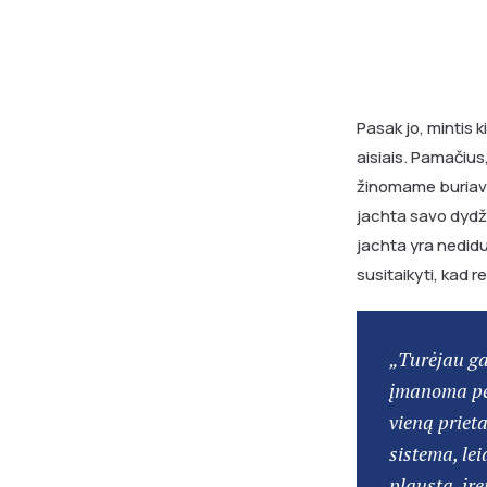
Pasak jo, mintis 
aisiais. Pamačius
žinomame buriavi
jachta savo dydž
jachta yra nedidu
susitaikyti, kad 
„Turėjau ga
įmanoma per
vieną prieta
sistema, lei
plaustą, įre