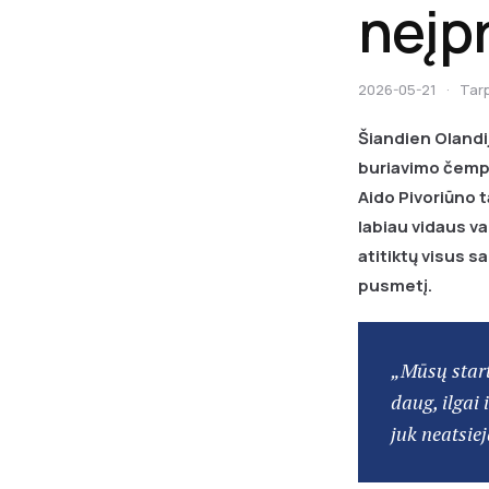
neįp
2026-05-21
·
Tar
Šiandien Olandi
buriavimo čempi
Aido Pivoriūno t
labiau vidaus va
atitiktų visus s
pusmetį.
„Mūsų start
daug, ilgai 
juk neatsie