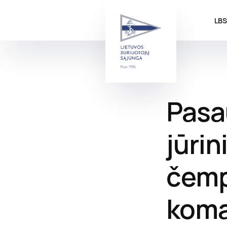
LB
Pasau
jūrin
čemp
koma