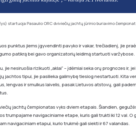
Žižys) startuoja Pasaulio ORC dviviečių jachtų jūrinio buriavimo čempionat
iuos punktus jiems įgyvendinti pavyko ir vakar, trečiadienį, jie pra
umo patikrą bei gavo organizatorių leidimą startuoti varžybose.
jie nesiruošia rizikuoti „aklai“ – įdėmiai seka orų prognozes ir, je
jų jachtos tipui, jie pasilieka galimybę tiesiog nestartuoti. Kita ver
s, lengvas ir smulkus laivelis, pasak Lietuvos atstovų, gali pademo
tus.
viečių jachtų čempionatas vyks dviem etapais. Šiandien, gegužės 
 trumpajame navigaciniame etape, kuris gali trukti iki 12 val. O
jam navigaciniam etapui, kurio trukmė gali siekti ir 67 valandas.