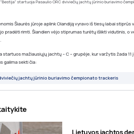
Bestija" startuoja Pasaulio ORC dviviečių jachtų jūrinio buriavimo čemp
omis Šiaurės jūroje aplink Olandiją vyravo iš tiesų labai stiprūs v
ėjo pradėti rimti. Šiandien vėjo stiprumas turėtų išlikti vidutinis, o 
.
startuos mažiausiųjų jachtų – C – grupėje, kur varžytis žada 11 
s galima sekti čia:
viviečių jachtų jūrinio buriavimo čempionato trackeris
kaitykite
Lietuvos jachtos d