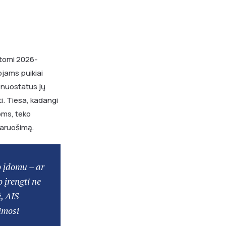
matomi 2026-
ojams puikiai
 nuostatus jų
. Tiesa, kadangi
oms, teko
 paruošimą.
o įdomu – ar
 įrengti ne
ė, AIS
jimosi