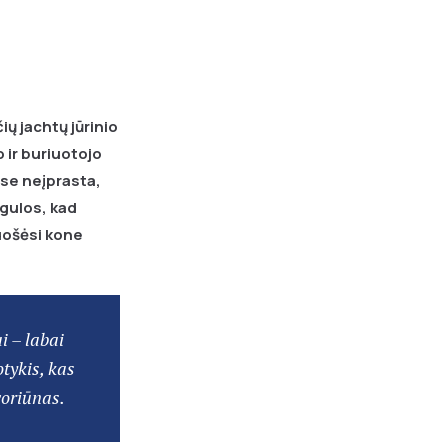
ų jachtų jūrinio
 ir buriuotojo
ose neįprasta,
įgulos, kad
ruošėsi kone
i – labai
otykis, kas
voriūnas.