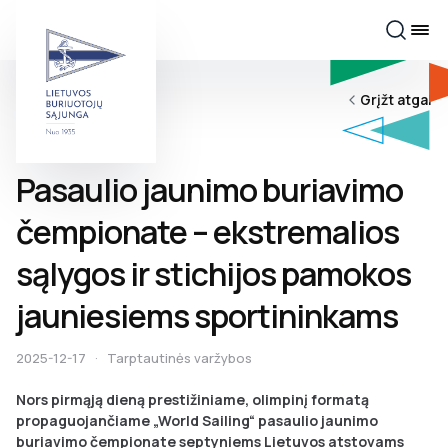
Grįžt atgal
Pasaulio jaunimo buriavimo
čempionate – ekstremalios
sąlygos ir stichijos pamokos
jauniesiems sportininkams
2025-12-17
·
Tarptautinės varžybos
Nors pirmąją dieną prestižiniame, olimpinį formatą
propaguojančiame „World Sailing“ pasaulio jaunimo
buriavimo čempionate septyniems Lietuvos atstovams