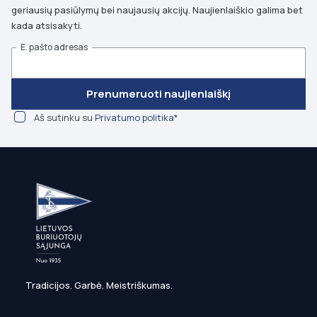
geriausių pasiūlymų bei naujausių akcijų. Naujienlaiškio galima bet
kada atsisakyti.
E. pašto adresas
Prenumeruoti naujienlaiškį
Aš sutinku su
Privatumo politika
*
Tradicijos. Garbė. Meistriškumas.