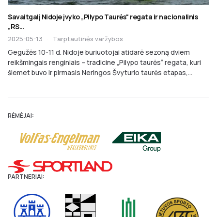
Savaitgalį Nidoje įvyko „Pilypo Taurės“ regata ir nacionalinis
„RS...
2025-05-13
·
Tarptautinės varžybos
Gegužės 10-11 d. Nidoje buriuotojai atidarė sezoną dviem
reikšmingais renginiais – tradicine „Pilypo taurės“ regata, kuri
šiemet buvo ir pirmasis Neringos Švyturio taurės etapas,...
RĖMĖJAI:
PARTNERIAI: