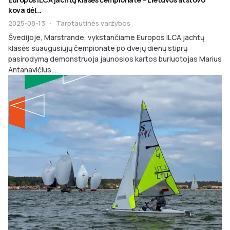
kova dėl...
2025-08-13
·
Tarptautinės varžybos
Švedijoje, Marstrande, vykstančiame Europos ILCA jachtų
klasės suaugusiųjų čempionate po dvejų dienų stiprų
pasirodymą demonstruoja jaunosios kartos buriuotojas Marius
Antanavičius,...