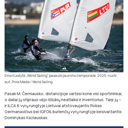
Ema Kuodytė „World Sailing“ pasaulio jaunimo čempionate, 2025. nuotr.
aut. Prow Media / World Sailing
Pasak M. Černiausko, distancijoje vartėsi kone visi sportininkai,
o daliai jų stipraus vėjo iššūkių neatlaikė ir inventorius. Tarp jų –
ir ILCA 6 vyrų rungtyje Lietuvai atstovaujantis Rokas
Germanavičius bei IQFOIL burlenčių vyrų rungtyje besivaržantis
Dominykas Kazlauskas.