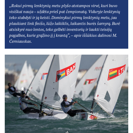
„Rokui pirmų lenktynių metu plyšo atotampos virvė, kuri buvo
visiškai nauja – uždėta prieš pat čempionatą. Viduryje lenktynių
teko stabdyti ir ją keisti. Dominykui pirmų lenktynių metu, jau
plaukiant link finišo, lūžo laikiklis, laikantis burės šarnyrą. Burė
atsiskyrė nuo lentos, teko gelbėti inventorių ir laukti teisėjų
pagalbos, kurie grąžino jį į krantą“, – apie iššūkius dalinosi M.
Černiauskas.