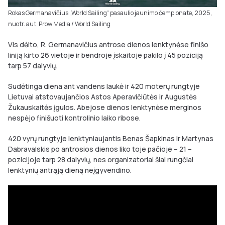
Rokas Germanavičius „World Sailing“ pasaulio jaunimo čempionate, 2025,
nuotr. aut. Prow Media / World Sailing
Vis dėlto, R. Germanavičius antrose dienos lenktynėse finišo
liniją kirto 26 vietoje ir bendroje įskaitoje pakilo į 45 poziciją
tarp 57 dalyvių.
Sudėtinga diena ant vandens laukė ir 420 moterų rungtyje
Lietuvai atstovaujančios Astos Aperavičiūtės ir Augustės
Žukauskaitės įgulos. Abejose dienos lenktynėse merginos
nespėjo finišuoti kontrolinio laiko ribose.
420 vyrų rungtyje lenktyniaujantis Benas Šapkinas ir Martynas
Dabravalskis po antrosios dienos liko toje pačioje – 21 –
pozicijoje tarp 28 dalyvių, nes organizatoriai šiai rungčiai
lenktynių antrąją dieną neįgyvendino.