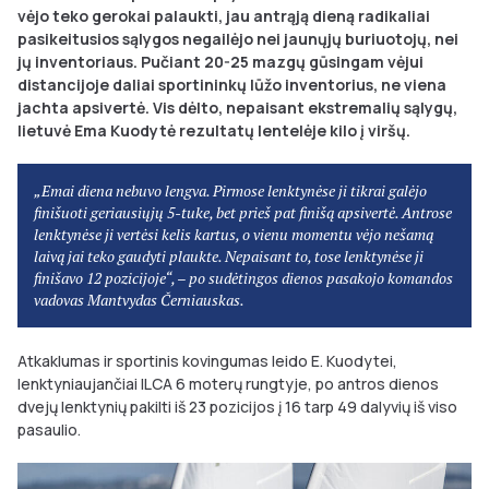
vėjo teko gerokai palaukti, jau antrąją dieną radikaliai
pasikeitusios sąlygos negailėjo nei jaunųjų buriuotojų, nei
jų inventoriaus. Pučiant 20-25 mazgų gūsingam vėjui
distancijoje daliai sportininkų lūžo inventorius, ne viena
jachta apsivertė. Vis dėlto, nepaisant ekstremalių sąlygų,
lietuvė Ema Kuodytė rezultatų lentelėje kilo į viršų.
„Emai diena nebuvo lengva. Pirmose lenktynėse ji tikrai galėjo
finišuoti geriausiųjų 5-tuke, bet prieš pat finišą apsivertė. Antrose
lenktynėse ji vertėsi kelis kartus, o vienu momentu vėjo nešamą
laivą jai teko gaudyti plaukte. Nepaisant to, tose lenktynėse ji
finišavo 12 pozicijoje“, – po sudėtingos dienos pasakojo komandos
vadovas Mantvydas Černiauskas.
Atkaklumas ir sportinis kovingumas leido E. Kuodytei,
lenktyniaujančiai ILCA 6 moterų rungtyje, po antros dienos
dvejų lenktynių pakilti iš 23 pozicijos į 16 tarp 49 dalyvių iš viso
pasaulio.