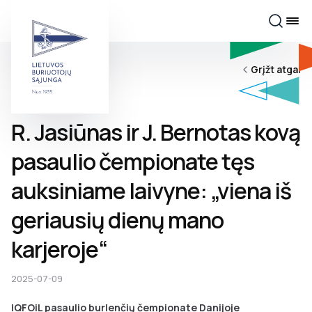
Grįžt atgal
R. Jasiūnas ir J. Bernotas kovą
pasaulio čempionate tęs
auksiniame laivyne: „viena iš
geriausių dienų mano
karjeroje“
2025-07-09
IQFOiL pasaulio burlenčių čempionate Danijoje