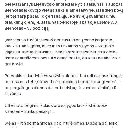
besivaržantys Lietuvos olimpiečiai Rytis Jasiūnas ir Juozas
Bernotas iškovojo vietas auksiniame laivyne, šiandien kovą
jie tęs tarp pasaulio geriausiųjų. Po dviejų kvalifikacinių
plaukimų dienų R. Jasiūnas bendroje įskaitoje užėmė
7,
J.
Bernotas –
55
poziciją.
„Vakar buvo turbūt viena iš geriausių dienų mano karjeroje.
Plaukiau labai gerai, buvo man tinkamos sąlygos – vidutinis
vėjas. Du laimėti plaukimai, viena antra ir viena ketvirta vieta –
rimtas pareiškimas pasaulio čempionate, daugiau nelabai ko ir
gali norėti.
Prieš akis – dar dvi-trys varžybų dienos, tad reikės pasistengti,
bet esu nusiteikęs kovoti dėl patekimo į medalių rungtynes“, –
po pergalingos dienos dar net neišlipęs ir vandens kalbėjo R.
Jasiūnas.
J. Bernoto teigimu, kokios oro sąlygos laukia startuose
šiandien – sunku pasakyti.
„Vėjas – itin permainingas, kaip ir tikėjomės. Didžiąją dalį laiko