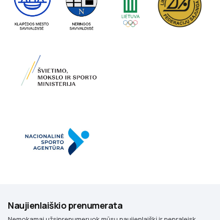
Naujienlaiškio prenumerata
Nemokamai užsiprenumeruok mūsų naujienlaiškį ir nepraleisk