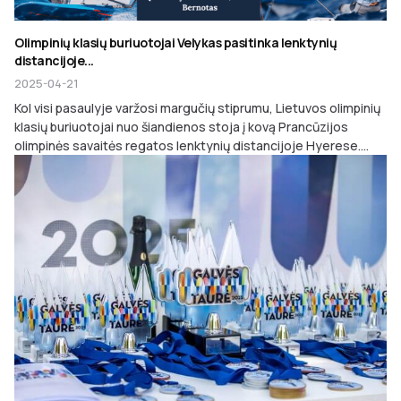
Olimpinių klasių buriuotojai Velykas pasitinka lenktynių
distancijoje...
2025-04-21
Kol visi pasaulyje varžosi margučių stiprumu, Lietuvos olimpinių
klasių buriuotojai nuo šiandienos stoja į kovą Prancūzijos
olimpinės savaitės regatos lenktynių distancijoje Hyerese....