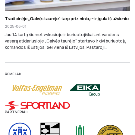
Tradicinėje „Galvės taurėje“ tarp prizininkų – ir įgula iš užsienio
2025-06-01
Jau 14 kartą šiemet vykusioje ir buriuotojiškai ant vandens
vasarą atidariusioje „Galvės taurėje“ startavo ir dvi buriuotojų
komandos iš Estijos, bei viena iš Latvijos. Pastaroji...
RĖMĖJAI:
PARTNERIAI: