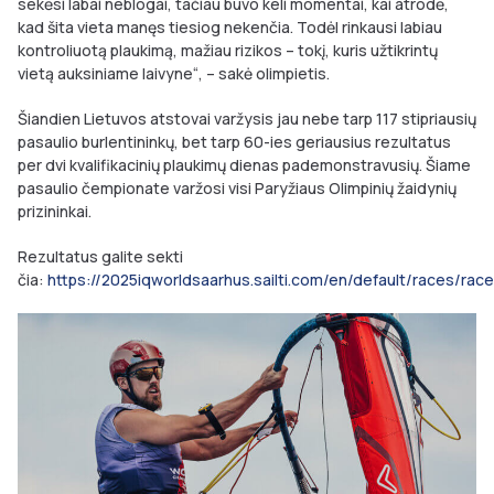
sekėsi labai neblogai, tačiau buvo keli momentai, kai atrodė,
kad šita vieta manęs tiesiog nekenčia. Todėl rinkausi labiau
kontroliuotą plaukimą, mažiau rizikos – tokį, kuris užtikrintų
vietą auksiniame laivyne“, – sakė olimpietis.
Šiandien Lietuvos atstovai varžysis jau nebe tarp 117 stipriausių
pasaulio burlentininkų, bet tarp 60-ies geriausius rezultatus
per dvi kvalifikacinių plaukimų dienas pademonstravusių. Šiame
pasaulio čempionate varžosi visi Paryžiaus Olimpinių žaidynių
prizininkai.
Rezultatus galite sekti
čia:
https://2025iqworldsaarhus.sailti.com/en/default/races/race