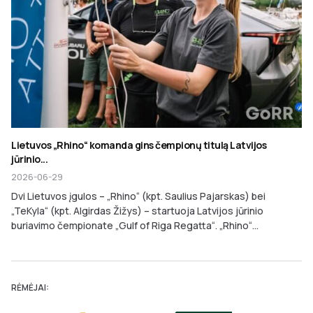
Lietuvos „Rhino“ komanda gins čempionų titulą Latvijos
jūrinio...
2026-06-29
Dvi Lietuvos įgulos – „Rhino“ (kpt. Saulius Pajarskas) bei
„TeKyla“ (kpt. Algirdas Žižys) – startuoja Latvijos jūrinio
buriavimo čempionate „Gulf of Riga Regatta“. „Rhino“...
RĖMĖJAI: