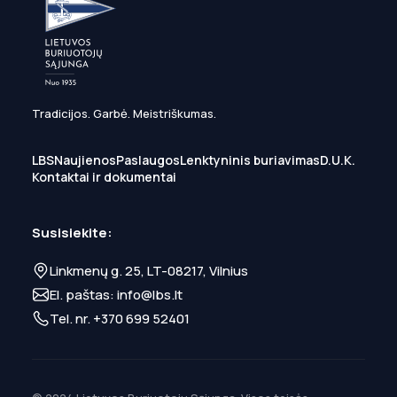
Tradicijos. Garbė. Meistriškumas.
LBS
Naujienos
Paslaugos
Lenktyninis buriavimas
D.U.K.
Kontaktai ir dokumentai
Susisiekite:
Linkmenų g. 25, LT-08217, Vilnius
El. paštas:
info@lbs.lt
Tel. nr.
+370 699 52401