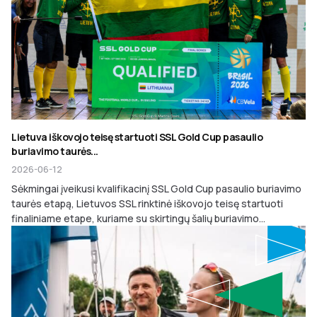
Lietuva iškovojo teisę startuoti SSL Gold Cup pasaulio
buriavimo taurės...
2026-06-12
Sėkmingai įveikusi kvalifikacinį SSL Gold Cup pasaulio buriavimo
taurės etapą, Lietuvos SSL rinktinė iškovojo teisę startuoti
finaliniame etape, kuriame su skirtingų šalių buriavimo...