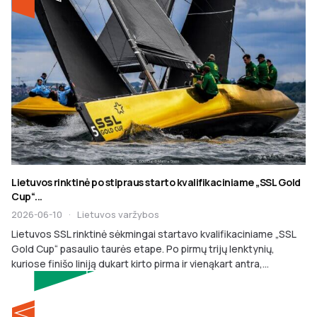
Lietuvos rinktinė po stipraus starto kvalifikaciniame „SSL Gold
Cup“...
2026-06-10
·
Lietuvos varžybos
Lietuvos SSL rinktinė sėkmingai startavo kvalifikaciniame „SSL
Gold Cup“ pasaulio taurės etape. Po pirmų trijų lenktynių,
kuriose finišo liniją dukart kirto pirma ir vienąkart antra,...