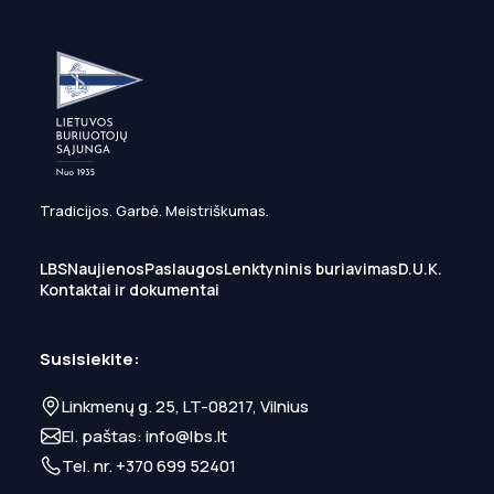
Tradicijos. Garbė. Meistriškumas.
LBS
Naujienos
Paslaugos
Lenktyninis buriavimas
D.U.K.
Kontaktai ir dokumentai
Susisiekite:
Linkmenų g. 25, LT-08217, Vilnius
El. paštas:
info@lbs.lt
Tel. nr.
+370 699 52401