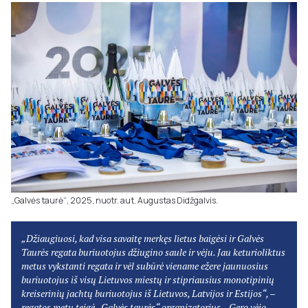
„Galvės taurė“, 2025, nuotr. aut. Augustas Didžgalvis.
„Džiaugiuosi, kad visa savaitę merkęs lietus baigėsi ir Galvės
Taurės regata buriuotojus džiugino saule ir vėju. Jau keturioliktus
metus vykstanti regata ir vėl subūrė viename ežere jaunuosius
buriuotojus iš visų Lietuvos miestų ir stipriausius monotipinių
kreiserinių jachtų buriuotojus iš Lietuvos, Latvijos ir Estijos“, –
regatos metu teigė „Galvės taurės“ organizatorius, „Gero vėjo