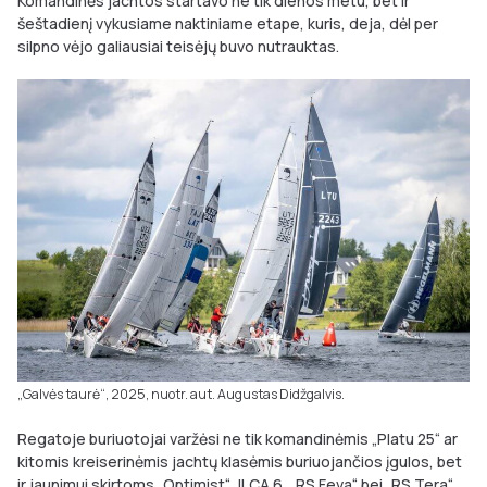
Komandinės jachtos startavo ne tik dienos metu, bet ir
šeštadienį vykusiame naktiniame etape, kuris, deja, dėl per
silpno vėjo galiausiai teisėjų buvo nutrauktas.
„Galvės taurė“, 2025, nuotr. aut. Augustas Didžgalvis.
Regatoje buriuotojai varžėsi ne tik komandinėmis „Platu 25“ ar
kitomis kreiserinėmis jachtų klasėmis buriuojančios įgulos, bet
ir jaunimui skirtoms „Optimist“, ILCA 6, „RS Feva“ bei „RS Tera“