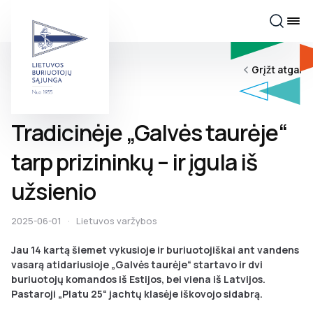
Grįžt atgal
Tradicinėje „Galvės taurėje“
tarp prizininkų – ir įgula iš
užsienio
2025-06-01
·
Lietuvos varžybos
Jau 14 kartą šiemet vykusioje ir buriuotojiškai ant vandens
vasarą atidariusioje „Galvės taurėje“ startavo ir dvi
buriuotojų komandos iš Estijos, bei viena iš Latvijos.
Pastaroji „Platu 25“ jachtų klasėje iškovojo sidabrą.