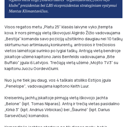
klubo“ prezidentas bei LBS viceprezidentas strateginiam vystymui
Mantas Klimantavičius.
Visos regatos metu „Platu 25“ klasės laivyne vyko įtempta
kova. Ir nors pirmąją vietą iškovojusi Algirdo Žižio vadovaujama
„Bestija“ komanda savo poziciją užsitikrino daugiau nei 10 taškų
skirtumu nuo artimiausių konkurentų, antrosios ir trečiosios
vietos laimėtojai surinko po lygiai taškų. Antrąją vietą bendroje
įskaitoje užėmė kapitono Janis Benfelds vadovaujama „Bite
Buffalo“ įgula iš Latvijos. Trečiąją vietą užėmė „Mojito TV3“ su
kapitonu Juozu Gordevičiumi.
Nuo jų ne tiek jau daug, vos 4 taškais atsiliko Estijos įgula
„Penelope“, vadovaujama kapitono Keith Luur.
Kreiserinių jachtų įskaitoje pirmąją vietą iškovojo jachta
„Belone“ (kpt. Tomas Niparas). Antrą ir trečią vietas pasidalino
„Kirkė 3“ (kpt. Andrius Virbickas) bei „Šiaurinė“ (kpt. Darius
Sarsevičius) komandos.