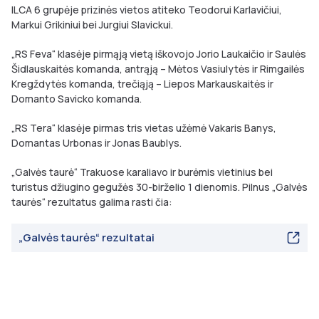
ILCA 6 grupėje prizinės vietos atiteko Teodorui Karlavičiui,
Markui Grikiniui bei Jurgiui Slavickui.
„RS Feva“ klasėje pirmąją vietą iškovojo Jorio Laukaičio ir Saulės
Šidlauskaitės komanda, antrąją – Mėtos Vasiulytės ir Rimgailės
Kregždytės komanda, trečiąją – Liepos Markauskaitės ir
Domanto Savicko komanda.
„RS Tera“ klasėje pirmas tris vietas užėmė Vakaris Banys,
Domantas Urbonas ir Jonas Baublys.
„Galvės taurė“ Trakuose karaliavo ir burėmis vietinius bei
turistus džiugino gegužės 30-birželio 1 dienomis. Pilnus „Galvės
taurės“ rezultatus galima rasti čia:
„Galvės taurės“ rezultatai