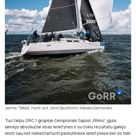
Jachta "TeKyla", nuotr. aut. Janis Spurdzins / Mareks Galinovskis
Tuo tarpu ORC 1 grupėje čempionais tapusi „Rhino“ įgula
laimėjo absoliučiai visas lenktynes ir su tokiu rezultatu galėjo
leisti sau net nebestartuoti paskutinėse lenktynėse bei vis tiek