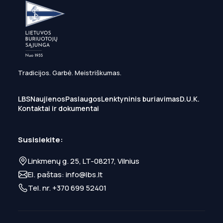
Tradicijos. Garbė. Meistriškumas.
LBS
Naujienos
Paslaugos
Lenktyninis buriavimas
D.U.K.
Kontaktai ir dokumentai
Susisiekite:
Linkmenų g. 25, LT-08217, Vilnius
El. paštas:
info@lbs.lt
Tel. nr.
+370 699 52401