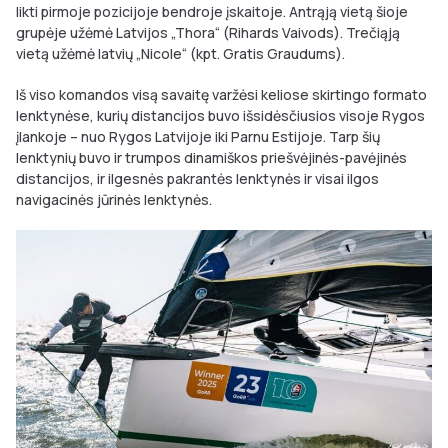
likti pirmoje pozicijoje bendroje įskaitoje. Antrąją vietą šioje
grupėje užėmė Latvijos „Thora“ (Rihards Vaivods). Trečiąją
vietą užėmė latvių „Nicole“ (kpt. Gratis Graudums).
Iš viso komandos visą savaitę varžėsi keliose skirtingo formato
lenktynėse, kurių distancijos buvo išsidėsčiusios visoje Rygos
įlankoje – nuo Rygos Latvijoje iki Parnu Estijoje. Tarp šių
lenktynių buvo ir trumpos dinamiškos priešvėjinės-pavėjinės
distancijos, ir ilgesnės pakrantės lenktynės ir visai ilgos
navigacinės jūrinės lenktynės.