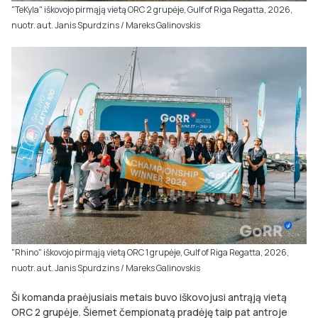
"TeKyla" iškovojo pirmąją vietą ORC 2 grupėje, Gulf of Riga Regatta, 2026,
nuotr. aut. Janis Spurdzins / Mareks Galinovskis
"Rhino" iškovojo pirmąją vietą ORC 1 grupėje, Gulf of Riga Regatta, 2026,
nuotr. aut. Janis Spurdzins / Mareks Galinovskis
Ši komanda praėjusiais metais buvo iškovojusi antrąją vietą
ORC 2 grupėje. Šiemet čempionatą pradėję taip pat antroje