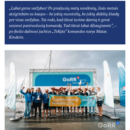
„Labai geros varžybos! Po praėjusių metų nesėkmių, šiais metais
atsigriebėm su kaupu – be jokių nuostolių, be jokių didelių klaidų
per visas varžybas. Tai rodo, kad tikrai turime darnią ir gerai
sezonui pasiruošusią komandą. Tad tikrai labai džiaugiamės“, –
po finišo dalinosi jachtos „TeKyla“ komandos narys Matas
Kinderis.