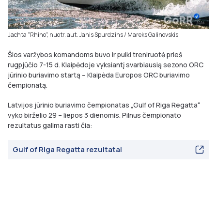
Jachta "Rhino", nuotr. aut. Janis Spurdzins / Mareks Galinovskis
Šios varžybos komandoms buvo ir puiki treniruotė prieš
rugpjūčio 7-15 d. Klaipėdoje vyksiantį svarbiausią sezono ORC
jūrinio buriavimo startą – Klaipėda Europos ORC buriavimo
čempionatą.
Latvijos jūrinio buriavimo čempionatas „Gulf of Riga Regatta“
vyko birželio 29 – liepos 3 dienomis. Pilnus čempionato
rezultatus galima rasti čia:
Gulf of Riga Regatta rezultatai