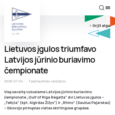
Grįžt atgal
Lietuvos įgulos triumfavo
Latvijos jūrinio buriavimo
čempionate
2026-07-04
·
Tarptautinės varžybos
Visą savaitę vykusiame Latvijos jūrinio buriavimo
čempionate „Gulf of Riga Regatta“ dvi Lietuvos įgulos –
„TeKyla“ (kpt. Algirdas Žižys“) ir „Rhino“ (Saulius Pajarskas)
– iškovojo pirmąsias vietas skirtingose grupėse.