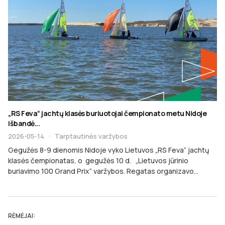
„RS Feva“ jachtų klasės buriuotojai čempionato metu Nidoje
išbandė...
2026-05-14
·
Tarptautinės varžybos
Gegužės 8-9 dienomis Nidoje vyko Lietuvos „RS Feva“ jachtų
klasės čempionatas, o gegužės 10 d. „Lietuvos jūrinio
buriavimo 100 Grand Prix“ varžybos. Regatas organizavo...
RĖMĖJAI: