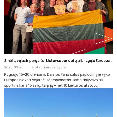
Smėlis, vėjas ir pergalės: Lietuvos buriuotojai blizgėjo Europos...
2025-09-20
·
Tarptautinės varžybos
Rugsėjo 15–20 dienomis Danijos Fanø salos paplūdimyje vyko
Europos blokart vėjaračių čempionatas. Jame dalyvavo 86
sportininkai iš 15 šalių, tarp jų – net 10 Lietuvos atstovų.