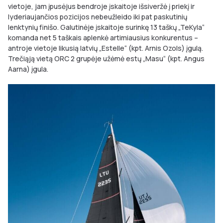
vietoje, jam įpusėjus bendroje įskaitoje išsiveržė į priekį ir
lyderiaujančios pozicijos nebeužleido iki pat paskutinių
lenktynių finišo. Galutinėje įskaitoje surinkę 13 taškų „TeKyla“
komanda net 5 taškais aplenkė artimiausius konkurentus –
antroje vietoje likusią latvių „Estelle“ (kpt. Arnis Ozols) įgulą.
Trečiąją vietą ORC 2 grupėje užėmė estų „Masu“ (kpt. Angus
Aarna) įgula.