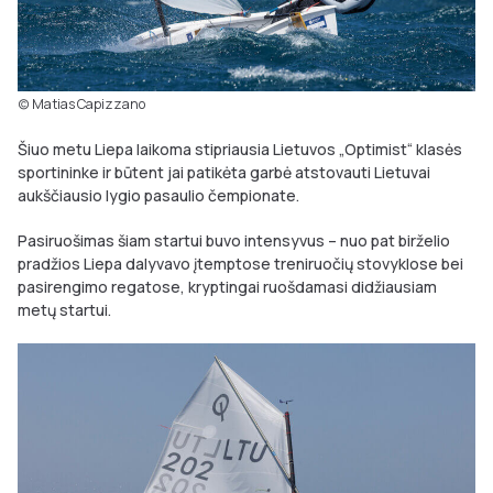
(c) Matias Capizzano
Šiuo metu Liepa laikoma stipriausia Lietuvos „Optimist“ klasės
sportininke ir būtent jai patikėta garbė atstovauti Lietuvai
aukščiausio lygio pasaulio čempionate.
Pasiruošimas šiam startui buvo intensyvus – nuo pat birželio
pradžios Liepa dalyvavo įtemptose treniruočių stovyklose bei
pasirengimo regatose, kryptingai ruošdamasi didžiausiam
metų startui.