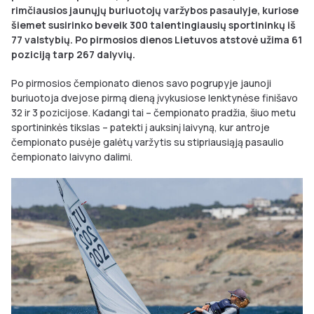
rimčiausios jaunųjų buriuotojų varžybos pasaulyje, kuriose
šiemet susirinko beveik 300 talentingiausių sportininkų iš
77 valstybių. Po pirmosios dienos Lietuvos atstovė užima 61
poziciją tarp 267 dalyvių.
Po pirmosios čempionato dienos savo pogrupyje jaunoji
buriuotoja dvejose pirmą dieną įvykusiose lenktynėse finišavo
32 ir 3 pozicijose. Kadangi tai – čempionato pradžia, šiuo metu
sportininkės tikslas – patekti į auksinį laivyną, kur antroje
čempionato pusėje galėtų varžytis su stipriausiąją pasaulio
čempionato laivyno dalimi.