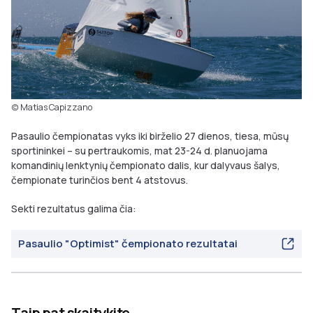
(c) Matias Capizzano
Pasaulio čempionatas vyks iki birželio 27 dienos, tiesa, mūsų
sportininkei – su pertraukomis, mat 23-24 d. planuojama
komandinių lenktynių čempionato dalis, kur dalyvaus šalys,
čempionate turinčios bent 4 atstovus.
Sekti rezultatus galima čia:
Pasaulio "Optimist" čempionato rezultatai
Taip pat skaitykite