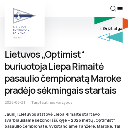
Grįžt atgal
Lietuvos „Optimist“
buriuotoja Liepa Rimaitė
pasaulio čempionatą Maroke
pradėjo sėkmingais startais
2026-06-21
·
Tarptautinės varžybos
Jauniji Lietuvos atstovė Liepa Rimaitė startavo
svarbiausiame sezono iššūkyje – 2026 metų „Optimist”
pasaulio čempionate, vykstančiame Tanžere, Maroke. Tai