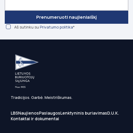
Prenumeruoti naujienlaiškį
Aš sutinku su
Privatumo politika
*
Tradicijos. Garbė. Meistriškumas.
LBS
Naujienos
Paslaugos
Lenktyninis buriavimas
D.U.K.
Kontaktai ir dokumentai