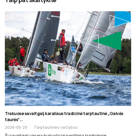
Trakuose savaitgalį karaliaus tradicinė tarptautinė „Galvės
taurės“...
2026-05-29
·
Tarptautinės varžybos
Šį savaitgalį vasarą buriuotojai pasitinka tradicinėje