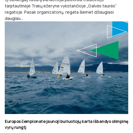
tarptautinėje Trakų ežeryne vykstančioje „Galvės taurės“
regatoje. Pasak organizatorių, regata šiemet džiaugiasi
daugiau...
Europos čempionate jaunoji buriuotojų karta išbandys olimpinę
vyrų rungtį