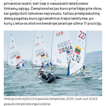
priverstos laukti, bet taip ir nesulaukti lenktynėms
tinkamų sąlygų. Čempionatas jau buvo priartėjęs prie ribos,
kai galėjo būti laikomas neįvykusiu, tačiau priešpaskutinę
dieną pagaliau buvo įgyvendintos trejos lenktynės, po
kurių Lietuvos atstovė bendroje įskaitoje užima 17 poziciją.
Viktorija Andrulytė ILCA 6 pasaulio čempionate, 2025, nuotr. aut. ILCA 6
pasaulio čempionato organizatoriai