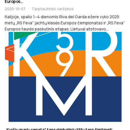
Europos...
2025-10-07
·
Tarptautinės varžybos
Italijoje, spalio 1–4 dienomis Riva del Garda ežere vyko 2025
metų „RS Feva“ jachtų klasės Europos čempionatas ir „RS Feva“
Europos taurės paskutinis etapas. Lietuvai atstovavo...
„Kuršių marių regata“ taps simboliniu tiltu tarp šimtmetį...