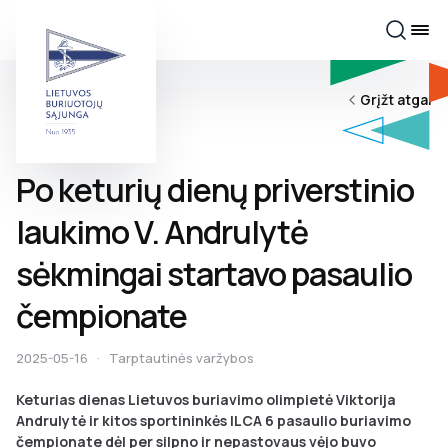
Grįžt atgal
Po keturių dienų priverstinio
laukimo V. Andrulytė
sėkmingai startavo pasaulio
čempionate
2025-05-16
·
Tarptautinės varžybos
Keturias dienas Lietuvos buriavimo olimpietė Viktorija
Andrulytė ir kitos sportininkės ILCA 6 pasaulio buriavimo
čempionate dėl per silpno ir nepastovaus vėjo buvo