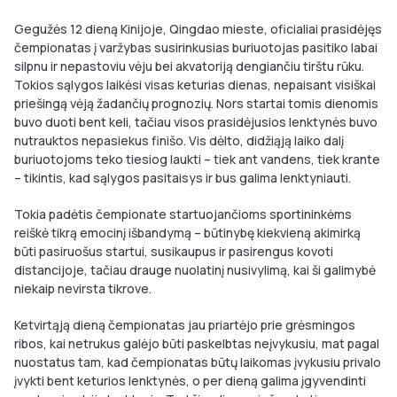
Gegužės 12 dieną Kinijoje, Qingdao mieste, oficialiai prasidėjęs
čempionatas į varžybas susirinkusias buriuotojas pasitiko labai
silpnu ir nepastoviu vėju bei akvatoriją dengiančiu tirštu rūku.
Tokios sąlygos laikėsi visas keturias dienas, nepaisant visiškai
priešingą vėją žadančių prognozių. Nors startai tomis dienomis
buvo duoti bent keli, tačiau visos prasidėjusios lenktynės buvo
nutrauktos nepasiekus finišo. Vis dėlto, didžiąją laiko dalį
buriuotojoms teko tiesiog laukti – tiek ant vandens, tiek krante
– tikintis, kad sąlygos pasitaisys ir bus galima lenktyniauti.
Tokia padėtis čempionate startuojančioms sportininkėms
reiškė tikrą emocinį išbandymą – būtinybę kiekvieną akimirką
būti pasiruošus startui, susikaupus ir pasirengus kovoti
distancijoje, tačiau drauge nuolatinį nusivylimą, kai ši galimybė
niekaip nevirsta tikrove.
Ketvirtąją dieną čempionatas jau priartėjo prie grėsmingos
ribos, kai netrukus galėjo būti paskelbtas neįvykusiu, mat pagal
nuostatus tam, kad čempionatas būtų laikomas įvykusiu privalo
įvykti bent keturios lenktynės, o per dieną galima įgyvendinti