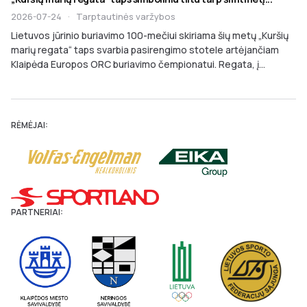
2026-07-24
·
Tarptautinės varžybos
Lietuvos jūrinio buriavimo 100-mečiui skiriama šių metų „Kuršių
marių regata“ taps svarbia pasirengimo stotele artėjančiam
Klaipėda Europos ORC buriavimo čempionatui. Regata, į...
RĖMĖJAI:
PARTNERIAI: