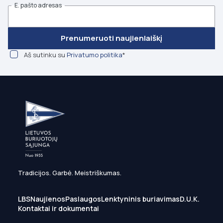
E. pašto adresas
Prenumeruoti naujienlaiškį
Aš sutinku su
Privatumo politika
*
Tradicijos. Garbė. Meistriškumas.
LBS
Naujienos
Paslaugos
Lenktyninis buriavimas
D.U.K.
Kontaktai ir dokumentai