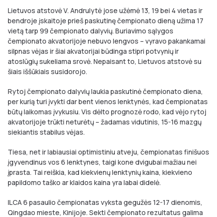
Lietuvos atstovė V. Andrulytė jose užėmė 13, 19 bei 4 vietas ir
bendroje įskaitoje prieš paskutinę čempionato dieną užima 17
vietą tarp 99 čempionato dalyvių. Buriavimo sąlygos
čempionato akvatorijoje nebuvo lengvos – vyravo pakankamai
silpnas vėjas ir šiai akvatorijai būdinga stipri potvynių ir
atoslūgių sukeliama srovė. Nepaisant to, Lietuvos atstovė su
šiais iššūkiais susidorojo.
Rytoj čempionato dalyvių laukia paskutinė čempionato diena,
per kurią turi įvykti dar bent vienos lenktynės, kad čempionatas
būtų laikomas įvykusiu. Vis dėlto prognozė rodo, kad vėjo rytoj
akvatorijoje trūkti neturėtų – žadamas vidutinis, 15-16 mazgų
siekiantis stabilus vėjas.
Tiesa, net ir labiausiai optimistiniu atveju, čempionatas finišuos
įgyvendinus vos 6 lenktynes, taigi kone dvigubai mažiau nei
įprasta. Tai reiškia, kad kiekvienų lenktynių kaina, kiekvieno
papildomo taško ar klaidos kaina yra labai didelė.
ILCA 6 pasaulio čempionatas vyksta gegužės 12-17 dienomis,
Qingdao mieste, Kinijoje. Sekti čempionato rezultatus galima