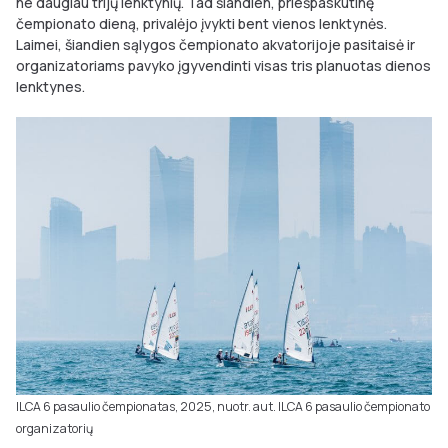
ne daugiau trijų lenktynių. Tad šiandien, priešpaskutinę
čempionato dieną, privalėjo įvykti bent vienos lenktynės.
Laimei, šiandien sąlygos čempionato akvatorijoje pasitaisė ir
organizatoriams pavyko įgyvendinti visas tris planuotas dienos
lenktynes.
ILCA 6 pasaulio čempionatas, 2025, nuotr. aut. ILCA 6 pasaulio čempionato
organizatorių